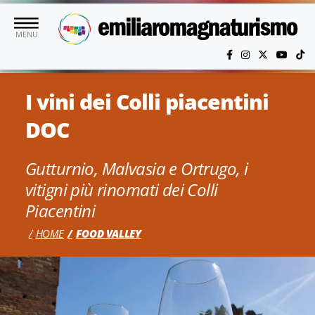
Vai al contenuto principale
MENU
I vini dei Colli piacentini
DOC
Gutturnio, Malvasia e Ortrugo, i
vitigni più rinomati dei Colli
Piacentini
HOME
FOOD VALLEY