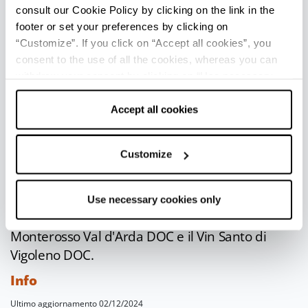
L’Ortrugo
consult our Cookie Policy by clicking on the link in the
footer or set your preferences by clicking on
Da ricordare anche l’Ortrugo-Colli Piacentini
“Customize”. If you click on “Accept all cookies”, you
consent to the use of all the cookies, whereas you can
DOP, vino che nasce dall’omonimo vitigno
withdraw your consent by clicking on “Use necessary
autoctono del territorio piacentino. Vino bianco
cookies only” and only the technical cookies for the
fresco e gradevole, con retrogusto amarognolo
correct functioning of the website will be used.
Accept all cookies
nelle versioni frizzante e spumante, l’ortrugo
presente un profumo delicato e caratteristico.
Customize
Oltre a Gutturnio, Malvasia e Ortrugo, i
produttori del Consorzio Tutela Vini D.O.C. Colli
Piacentini, si impegnano quotidianamente nella
Use necessary cookies only
produzione di altre tipologie di vini come il
Monterosso Val d'Arda DOC e il Vin Santo di
Vigoleno DOC.
Info
Ultimo aggiornamento 02/12/2024