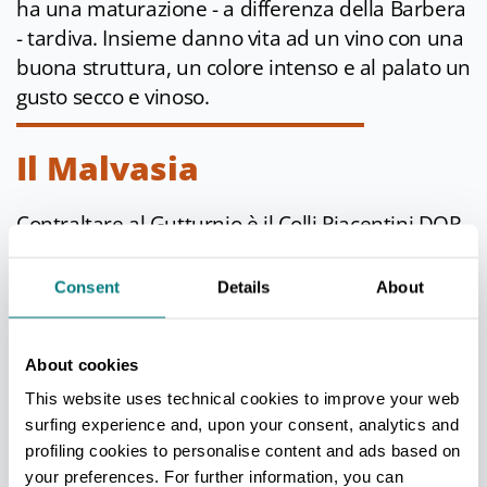
ha una maturazione - a differenza della Barbera
- tardiva. Insieme danno vita ad un vino con una
buona struttura, un colore intenso e al palato un
gusto secco e vinoso.
Il Malvasia
Contraltare al Gutturnio è il Colli Piacentini DOP
Malvasia. Il vitigno di varietà Malvasia di Candia
è caratterizzato infatti da un corredo aromatico
Consent
Details
About
davvero ricco e complesso, dove si riconoscono
sentori di agrumi, frutta, fiori, note erbacee,
About cookies
miele, spezie e minerali, a seconda delle
modalità di vinificazione. È prodotto in 4
This website uses technical cookies to improve your web
surfing experience and, upon your consent, analytics and
tipologie: secco, amabile, dolce e passito.
profiling cookies to personalise content and ads based on
your preferences. For further information, you can