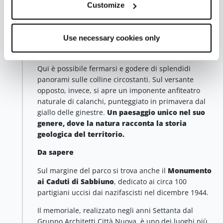
Customize
Savena
, lungo via di Sabbiuno, antica strada che
collegava Bologna alla Toscana. Il versante verso il
Savena è più dolce e attraversato da prati e sentieri,
Use necessary cookies only
tra cespugli di rose selvatiche, biancospini e alberi
come aceri, olmi e ornielli.
Qui è possibile fermarsi e godere di splendidi
panorami sulle colline circostanti. Sul versante
opposto, invece, si apre un imponente anfiteatro
naturale di calanchi, punteggiato in primavera dal
giallo delle ginestre.
Un paesaggio unico nel suo
genere, dove la natura racconta la storia
geologica del territorio.
Da sapere
Sul margine del parco si trova anche il
Monumento
ai Caduti di Sabbiuno
, dedicato ai circa 100
partigiani uccisi dai nazifascisti nel dicembre 1944.
Il memoriale, realizzato negli anni Settanta dal
Gruppo Architetti Città Nuova, è uno dei luoghi più