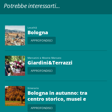
Potrebbe interessarti...
Località
Bologna
APPROFONDISCI
Mercatini e Mostre Mercato
Giardini&Terrazzi
APPROFONDISCI
Itinerario
Bologna in autunno: tra
centro storico, musei e
foliage urbano
APPROFONDISCI