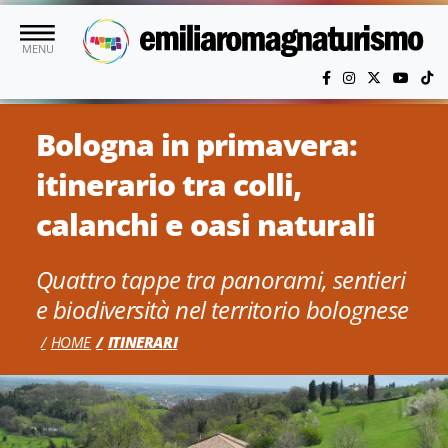
Vai al contenuto principale
MENU
Bologna in primavera:
itinerario tra colli,
calanchi e oasi naturali
Quattro tappe tra panorami, sentieri
e biodiversità nel territorio bolognese
HOME
ITINERARI