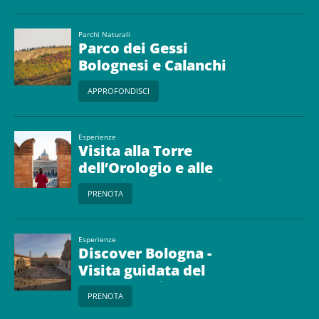
Parchi Naturali
Parco dei Gessi
Bolognesi e Calanchi
dell'Abbadessa
APPROFONDISCI
Esperienze
Visita alla Torre
dell’Orologio e alle
Collezioni Comunali
PRENOTA
d’Arte
Esperienze
Discover Bologna -
Visita guidata del
centro storico
PRENOTA