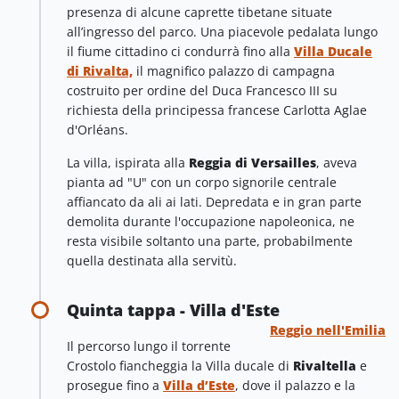
presenza di alcune caprette tibetane situate
all’ingresso del parco. Una piacevole pedalata lungo
il fiume cittadino ci condurrà fino alla
Villa Ducale
di Rivalta,
il magnifico palazzo di campagna
costruito per ordine del Duca Francesco III su
richiesta della principessa francese Carlotta Aglae
d'Orléans.
La villa, ispirata alla
Reggia di Versailles
, aveva
pianta ad "U" con un corpo signorile centrale
affiancato da ali ai lati. Depredata e in gran parte
demolita durante l'occupazione napoleonica, ne
resta visibile soltanto una parte, probabilmente
quella destinata alla servitù.
Quinta tappa - Villa d'Este
Reggio nell'Emilia
Il percorso lungo il torrente
Crostolo fiancheggia la Villa ducale di
Rivaltella
e
prosegue fino a
Villa d’Este
, dove il palazzo e la