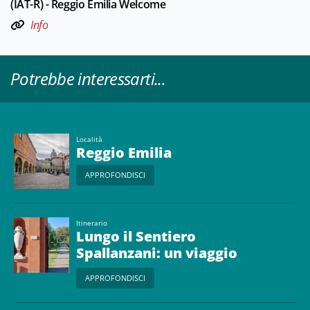
(IAT-R) - Reggio Emilia Welcome
Info
Potrebbe interessarti...
Località
Reggio Emilia
APPROFONDISCI
Itinerario
Lungo il Sentiero
Spallanzani: un viaggio
tra natura e cultura
APPROFONDISCI