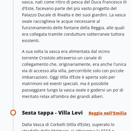
vasca, nati come ritiro di pesca del Duca Francesco III
d'Este, facevano parte del più vasto progetto del
Palazzo Ducale di Rivalta e dei suoi giardini. La vasca
ovale raccoglieva le acque necessarie al
funzionamento delle fontane della Reggia, alle quali
era collegata tramite condutture sotterranee tuttora
esistenti.
A sua volta la vasca era alimentata dal vicino
torrente Crostolo attraverso un canale di
collegamento che, originariamente, era anche l'unica
via di accesso alla villa, percorribile solo con piccole
imbarcazioni. Oggi Villa d’Este è aperta solo per
matrimoni ed eventi speciali, ma è possibile
passeggiare lungo la vasca ovale e godersi un po’ di
meritato relax all’ombra dei grandi alberi.
Sesta tappa - Villa Levi
Reggio nell'Emilia
Dalla Vasca di Corbelli (Villa d’Este), superato lo
stradello delle Melmare, si attraversa la SS63 e,