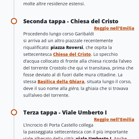
molte altre residenze estensi.
Seconda tappa - Chiesa del Cristo
Reggio nell'Emilia
Procedendo lungo corso Garibaldi
si arriva ad un altro piazzale recentemente
riqualificato:
piazza Roversi
, che ospita la
settecentesca
Chiesa del Cristo
. Lo specchio
d’acqua collocato di fronte alla chiesa ricorda l’alveo
del torrente Crostolo che qui vi transitava, prima che
fosse deviato al di fuori dalle mura cittadine. La
stessa
Basilica della Ghiara
, situata lungo il corso,
deve il suo nome alla
gièra,
la ghiaia che si trovava
sull’alveo del torrente.
Terza tappa - Viale Umberto I
Reggio nell'Emilia
L’incrocio di Porta Castello collega
la passeggiata settecentesca con il più importante
viale alberato della città:
viale Umberto I
. Anche