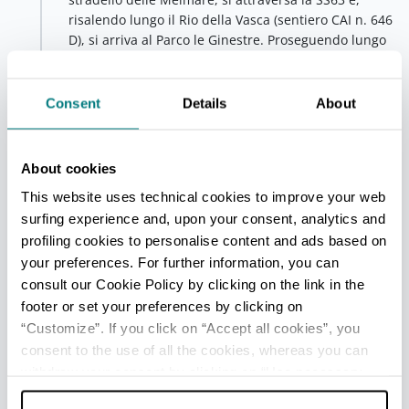
risalendo lungo il Rio della Vasca (sentiero CAI n. 646
D), si arriva al Parco le Ginestre. Proseguendo lungo
la strada e il bosco della Cavalla (un’antica strada
militare usata per lo spostamento delle truppe) si
raggiunge
Villa Levi
, una delle più singolari ville
Consent
Details
About
della campagna reggiana, di gusto spiccatamente
neoclassico. Dal 1888 la villa ospitò Margherita Levi
e, per alcuni anni, il suo primo marito, il barone
About cookies
Alberto Franchetti, appartenente a una nobile
This website uses technical cookies to improve your web
famiglia ebrea sefardita. Il figlio, il barone Raimondo
surfing experience and, upon your consent, analytics and
Franchetti, è stato l’ultimo dei grandi esploratori
italiani in Africa. I suoi trofei di caccia e i reperti dei
profiling cookies to personalise content and ads based on
suoi viaggi sono oggi conservati nel
Palazzo dei
your preferences. For further information, you can
Musei
di Reggio Emilia.
consult our Cookie Policy by clicking on the link in the
footer or set your preferences by clicking on
“Customize”. If you click on “Accept all cookies”, you
Settima tappa - Villa Gastinelli
consent to the use of all the cookies, whereas you can
Reggio nell'Emilia
L’itinerario prosegue
withdraw your consent by clicking on “Use necessary
costeggiando il muro del cimitero di Coviolo e
cookies only” and only the technical cookies for the