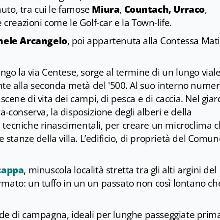
 auto, tra cui le famose
Miura
,
Countach, Urraco
,
 creazioni come le Golf-car e la Town-life.
chele Arcangelo
, poi appartenuta alla Contessa Mat
ungo la via Centese, sorge al termine di un lungo vial
ente alla seconda metà del '500. Al suo interno numer
scene di vita dei campi, di pesca e di caccia. Nel gia
a-conserva, la disposizione degli alberi e della
 tecniche rinascimentali, per creare un microclima 
e stanze della villa. L’edificio, di proprietà del Comun
cappa
, minuscola località stretta tra gli alti argini del
rmato: un tuffo in un un passato non così lontano ch
 strade di campagna, ideali per lunghe passeggiate prima