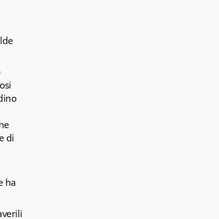
ilde
e
osi
rdino
che
e di
e ha
verili