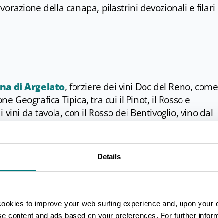
avorazione della canapa, pilastrini devozionali e filari 
na di Argelato
, forziere dei vini Doc del Reno, come 
one Geografica Tipica, tra cui il Pinot, il Rosso e
vini da tavola, con il Rosso dei Bentivoglio, vino dal
terra di origine degli antichi Signori della Bologna
Details
rutture come l'Interporto e il CenterGross, una delle
cookies to improve your web surfing experience and, upon your 
ise content and ads based on your preferences. For further infor