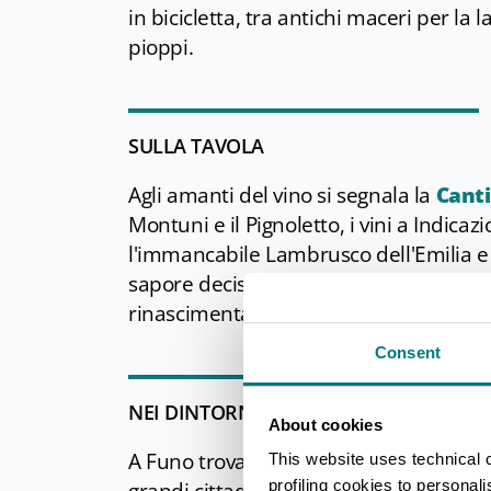
in bicicletta, tra antichi maceri per la l
pioppi.
SULLA TAVOLA
Agli amanti del vino si segnala la
Canti
Montuni e il Pignoletto, i vini a Indicazi
l'immancabile Lambrusco dell'Emilia e i 
sapore deciso che prende il nome dalla 
rinascimentale.
Consent
NEI DINTORNI
About cookies
A Funo trovano sede importanti infrast
This website uses technical 
profiling cookies to personal