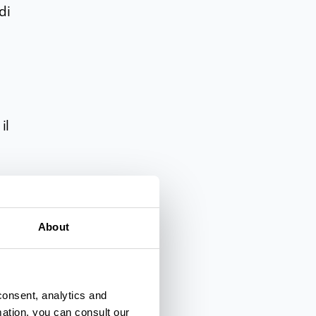
di
il
About
 più
consent, analytics and
mation, you can consult our