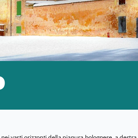
o
 nei vasti orizzonti della pianura bolognese, a destra