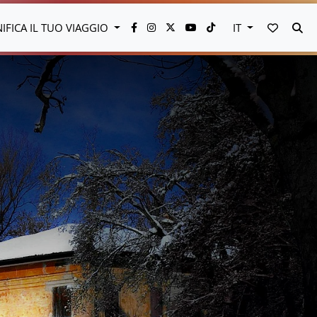
VAI AI 
CE
NIFICA IL TUO VIAGGIO
IT