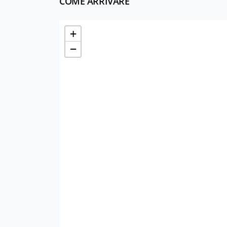
COME ARRIVARE
+
−