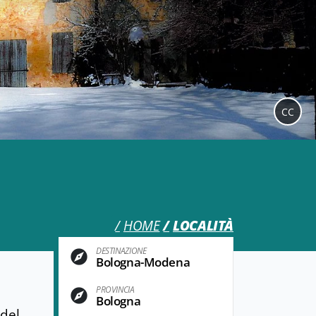
CC
HOME
LOCALITÀ
DESTINAZIONE
Bologna-Modena
PROVINCIA
Bologna
 del