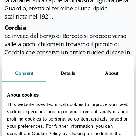
la caratteristica cappella di Nostra Signora della
Guardia, eretta al termine di una ripida
scalinata nel 1921.
Corchia
Se invece dal borgo di Berceto si procede verso
valle a pochi chilometri troviamo il piccolo di
Corchia che conserva un antico nucleo di case in
pietra, viottoli lastricati e sottopassi ad arco.
Piccolo borgo montano in una valletta
Consent
Details
About
appartata, l'abitato mantiene integro il
suggestivo sapore medievale, con case in pietra,
viottoli lastricati, sottopassi ad arco e alcune
About cookies
caratteristiche stalle - fienile, dette tagge
This website uses technical cookies to improve your web
appenniniche.
surfing experience and, upon your consent, analytics and
Grande importanza nell'economia del paese
profiling cookies to personalise content and ads based on
ebbero le miniere di ferro e rame del
your preferences. For further information, you can
sovrastante Monte Groppo Maggio, sfruttate già
consult our Cookie Policy by clicking on the link in the