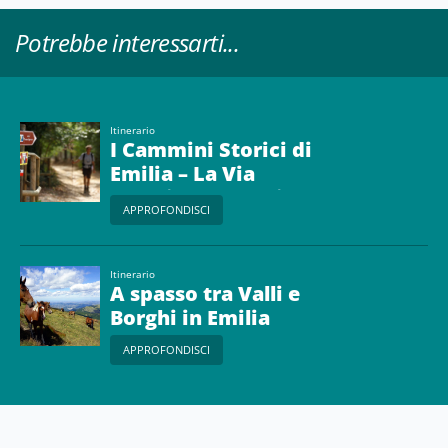
Potrebbe interessarti...
Itinerario
I Cammini Storici di
Emilia – La Via
Francigena, da Piacenza
APPROFONDISCI
al Passo della Cisa
Itinerario
A spasso tra Valli e
Borghi in Emilia
APPROFONDISCI