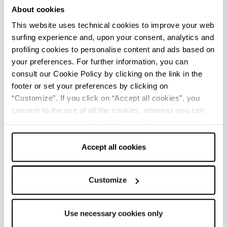
temporaneamente chiusa al pubblico.
About cookies
This website uses technical cookies to improve your web
surfing experience and, upon your consent, analytics and
profiling cookies to personalise content and ads based on
UFFICI INFORMAZIONE TURISTICA
your preferences. For further information, you can
Castell'Arquato e Val d'Arda - Ufficio Informazioni e
consult our Cookie Policy by clicking on the link in the
Accoglienza Turistica (IAT-R)
footer or set your preferences by clicking on
Info
“Customize”. If you click on “Accept all cookies”, you
consent to the use of all the cookies, whereas you can
Tutti gli uffici di informazione turistica della provincia
withdraw your consent by clicking on “Use necessary
cookies only” and only the technical cookies for the
correct functioning of the website will be used.
Accept all cookies
REDAZIONE
Redazione Piacenza e provincia
Customize
Ultimo aggiornamento 12/05/2026
Use necessary cookies only