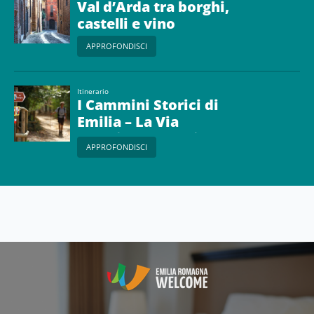
Val d’Arda tra borghi,
castelli e vino
APPROFONDISCI
Itinerario
I Cammini Storici di
Emilia – La Via
Francigena, da Piacenza
APPROFONDISCI
al Passo della Cisa