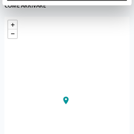
COME ARRIVARE
+
−