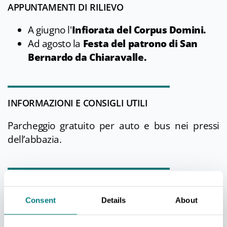
APPUNTAMENTI DI RILIEVO
A giugno l'
Infiorata del Corpus Domini.
Ad agosto la
Festa del patrono di San
Bernardo da Chiaravalle.
INFORMAZIONI E CONSIGLI UTILI
Parcheggio gratuito per auto e bus nei pressi
dell’abbazia.
NEI DINTORNI
Consent
Details
About
A pochi chilometri di distanza si trova la
Villa
Verdi di S. Agata di Villanova d'Arda
,