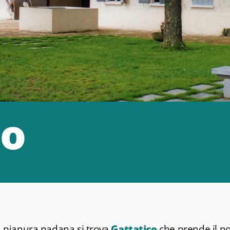
co
la pianura padana si trova
Gattatico
che prende il 