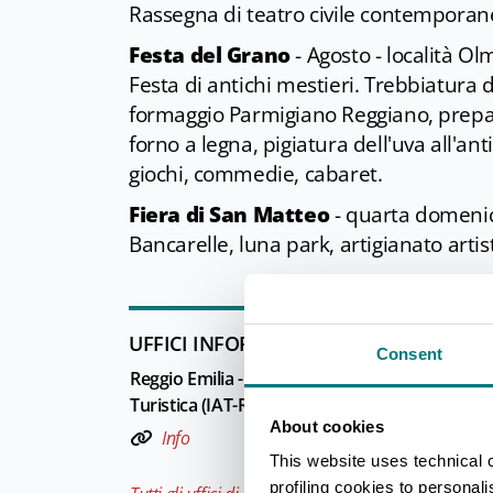
Rassegna di teatro civile contemporan
Festa del Grano
- Agosto - località Ol
Festa di antichi mestieri. Trebbiatura 
formaggio Parmigiano Reggiano, prepar
forno a legna, pigiatura dell'uva all'anti
giochi, commedie, cabaret.
Fiera di San Matteo
- quarta domeni
Bancarelle, luna park, artigianato arti
UFFICI INFORMAZIONE TURISTICA
Consent
Reggio Emilia - Ufficio Informazioni e Accogli
Turistica (IAT-R) - Reggio Emilia Welcome
About cookies
Info
This website uses technical 
profiling cookies to personal