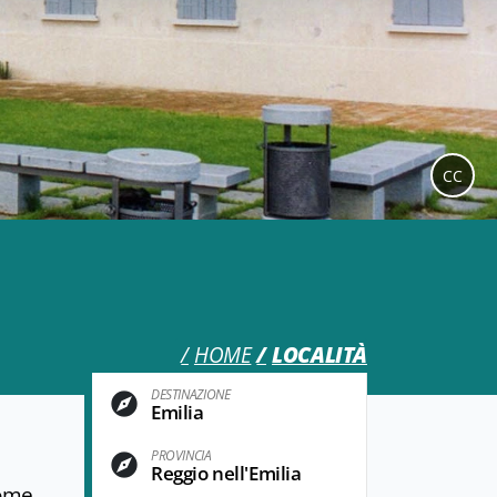
CC
HOME
LOCALITÀ
DESTINAZIONE
Emilia
PROVINCIA
Reggio nell'Emilia
nome