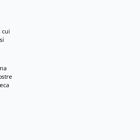
 cui
si
ina
ostre
teca