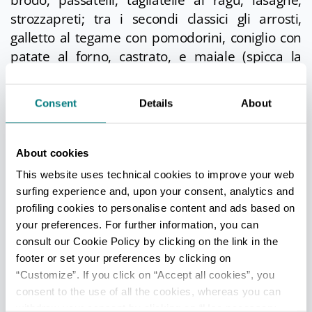
brodo, passatelli, tagliatelle al ragù, lasagne,
strozzapreti; tra i secondi classici gli arrosti,
galletto al tegame con pomodorini, coniglio con
patate al forno, castrato, e maiale (spicca la
pregiata razza Mora Romagnola) in tutte le due
forme, naturalmente da accompagnare con la
Consent
Details
About
piadina.
Sulle colline longianesi si coltivano alberi da
About cookies
frutto – ciliegi, peschi, susini, albicocchi – e si
producono miele, vini tipici della Romagna –
This website uses technical cookies to improve your web
surfing experience and, upon your consent, analytics and
sangiovese, trebbiano, albana – e soprattutto un
profiling cookies to personalise content and ads based on
ottimo olio extravergine di oliva: si può anche
your preferences. For further information, you can
visitare l’antico frantoio Turchi, nella frazione di
consult our Cookie Policy by clicking on the link in the
Balignano.
footer or set your preferences by clicking on
“Customize”. If you click on “Accept all cookies”, you
consent to the use of all the cookies, whereas you can
withdraw your consent by clicking on “Use necessary