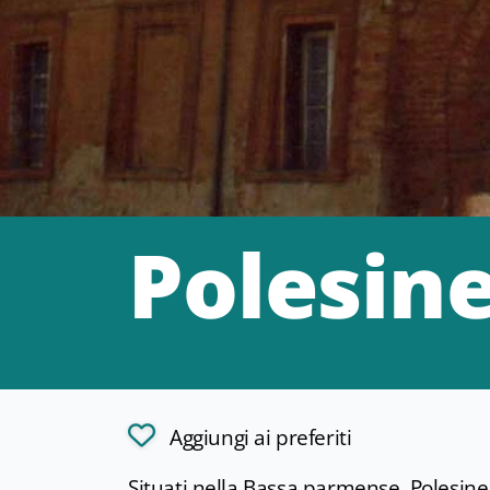
Polesine
Aggiungi ai preferiti
Situati nella Bassa parmense, Polesine 