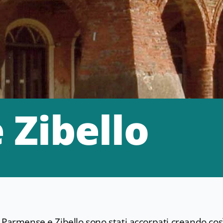
 Zibello
Parmense e Zibello sono stati accorpati creando così