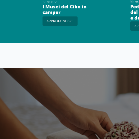
Itinerario
Itiner
I Musei del Cibo in
Ped
camper
del
e d
APPROFONDISCI
AP