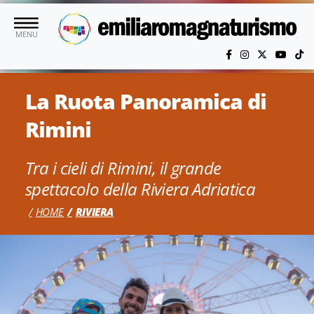
Vai al contenuto principale
MENU
La Ruota Panoramica di
Rimini
Tra i cieli di Rimini, il grande
spettacolo della Riviera Adriatica
HOME
RIVIERA