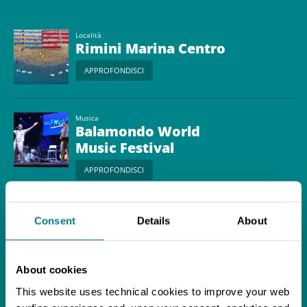
Località
Rimini Marina Centro
APPROFONDISCI
Musica
Balamondo World
Music Festival
APPROFONDISCI
Itinerario
Consent
Details
About
Rimini sott’acqua, le
meraviglie
dell’Adriatico
APPROFONDISCI
About cookies
This website uses technical cookies to improve your web