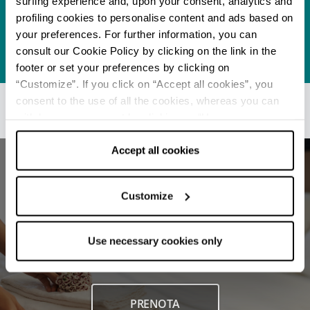
surfing experience and, upon your consent, analytics and
Parchi Divertimento
Fiabilandia
profiling cookies to personalise content and ads based on
your preferences. For further information, you can
APPROFONDISCI
consult our Cookie Policy by clicking on the link in the
footer or set your preferences by clicking on
“Customize”. If you click on “Accept all cookies”, you
consent to the use of all the cookies, whereas you can
withdraw your consent by clicking on “Use necessary
cookies only” and only the technical cookies for the
correct functioning of the website will be used.
Accept all cookies
Customize
Trova le migliori strutture per le tue
Use necessary cookies only
vacanze in Emilia Romagna
PRENOTA