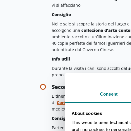
vi si affacciano.
Consiglio
Nelle sale si scopre la storia del luogo e 
accolgono una
collezione d’arte con
ambiente raccolto e un’illuminazione cur
40 copie perfette dei famosi guerrieri d
autenticate dal Governo Cinese.
Info utili
Durante la visita i cani sono accolti dal
s
prenotazione).
Seconda tappa - Castell’Arqu
Consent
L’itinerario prosegue verso la collina. P
di
Cortemaggiore
e poi per
Fiorenzuol
medievale di
Castell’Arquato
.
About cookies
Consiglio
This website uses technical 
Partendo dal parcheggio lungo l’Arda è 
profiling cookies to personal