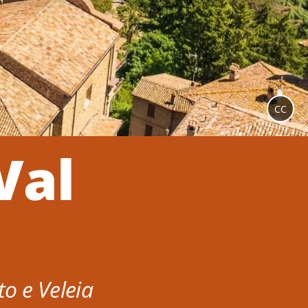
CC
Val
to e Veleia