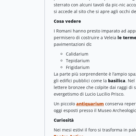
sterrato con alcuni tavoli da pic-nic accog
si accede al sito che si apre agli occhi de
Cosa vedere
I Romani hanno presto imparato ad app
permisero di costruire a Veleia
le term
pavimentazioni di
:
Calidarium
Tepidarium
Frigidarium
La parte più sorprendente è l’ampio spa
gli edifici pubblici come la
basilica
. Nel
lettere bronzee che colpite dai raggi di 
evergetismo di Lucio Lucilio Prisco.
Un piccolo
antiquarium
conserva reperti
oggi esposti presso il Museo Archeologi
Curiosità
Nei mesi estivi il foro si trasforma in p