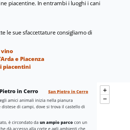
ine piacentine. In entrambi i luoghi i cani
tte le sue sfaccettature consigliamo di
e vino
d’Arda e Piacenza
 piacentini
+
Pietro in Cerro
San Pietro in Cerro
−
gli amici animali inizia nella pianura
 distese di campi, dove si trova il castello di
ato, è circondato da
un ampio parco
con un
he dà accesso alla corte e agli ambienti che