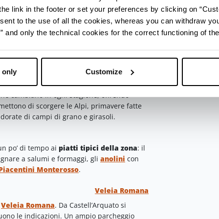
 stradine del borgo.
he link in the footer or set your preferences by clicking on “Cust
sent to the use of all the cookies, whereas you can withdraw yo
and only the technical cookies for the correct functioning of the
 piazza monumentale con
 only
Customize
re sino alla cima della Rocca
per uno
i che cambiano in ogni stagione, offrendo
mettono di scorgere le Alpi, primavere fatte
 dorate di campi di grano e girasoli.
un po’ di tempo ai
piatti tipici della zona
: il
gnare a salumi e formaggi, gli
anolini
con
 Piacentini Monterosso
.
Veleia Romana
r
Veleia Romana
. Da Castell’Arquato si
uono le indicazioni. Un ampio parcheggio