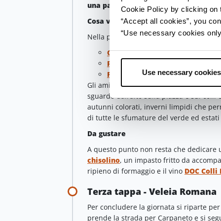
una passeggiata,
prima di salire tra le
Cookie Policy by clicking on t
Cosa vedere
“Accept all cookies”, you con
“Use necessary cookies only” 
Nella parte alta dell’abitato si apre la
Collegiata
Palazzo del Podestà
Use necessary cookies
Rocca Viscontea
Gli amici a quattro zampe possono
sali
sguardo dall’alto sulla piazza e sui coll
autunni colorati, inverni limpidi che per
di tutte le sfumature del verde ed estati
Da gustare
A questo punto non resta che dedicare 
chisolino
, un impasto fritto da accompa
ripieno di formaggio e il vino
DOC Colli
Terza tappa - Veleia Romana
Per concludere la giornata si riparte pe
prende la strada per Carpaneto e si seg