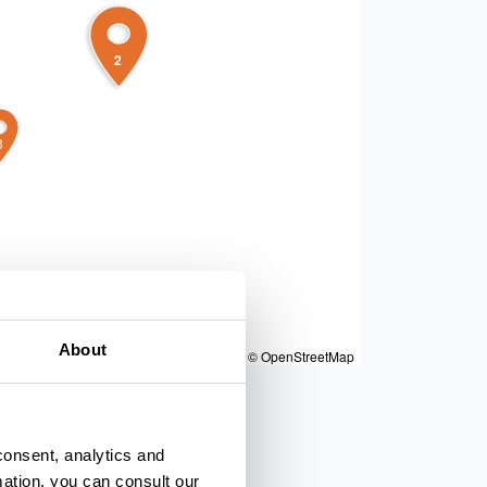
2
3
About
|
Powered by
Geoapify
|
© OpenMapTiles
© OpenStreetMap
consent, analytics and
mation, you can consult our