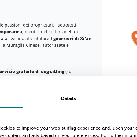
le passioni dei proprietari. I sottotetti
temporanea
, mentre nei sotterranei un
ata svelano al visitatore
I guerrieri di Xi'an
:
ella Muraglia Cinese, autorizzate e
ervizio gratuito di dog-sitting
(su
ato
Castell'Arquato
Details
assando attraverso la cittadina rinascimentale
Leaflet
a d’Arda
si raggiunge per il pranzo il borgo
cookies to improve your web surfing experience and, upon your 
possibile
scendere vicino al torrente per
ise content and ads based on your preferences. For further infor