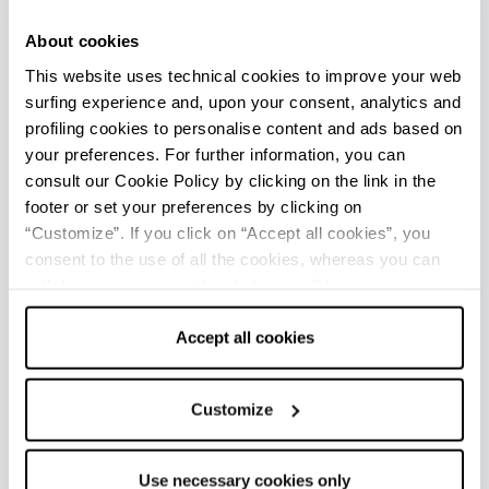
Nei dintorni si trova
Chiavenna Landi,
con la
chiesa parrocchiale del XVI secolo al cui interno
About cookies
è possibile ammirare un bel dipinto
This website uses technical cookies to improve your web
rinascimentale della Vergine. Sicuramente
surfing experience and, upon your consent, analytics and
degno di nota è l'antico torrione del 1200, oggi
profiling cookies to personalise content and ads based on
circondato da costruzioni più recenti, possente
your preferences. For further information, you can
nella struttura e con la tipica merlatura
consult our Cookie Policy by clicking on the link in the
footer or set your preferences by clicking on
ghibellina a coda di rondine.
“Customize”. If you click on “Accept all cookies”, you
consent to the use of all the cookies, whereas you can
withdraw your consent by clicking on “Use necessary
UFFICI INFORMAZIONE TURISTICA
cookies only” and only the technical cookies for the
correct functioning of the website will be used.
Accept all cookies
Piacenza - Ufficio Informazioni e Accoglienza Turistica
(IAT-R) - VisitPiacenza
Info
Customize
Tutti gli uffici di informazione turistica della provincia
Use necessary cookies only