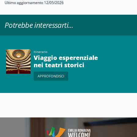
Ultimo aggiornamento 12/05/2026
Potrebbe interessarti...
Itinerario
Viaggio esperenziale
nei teatri storici
dell’Emilia
APPROFONDISCI