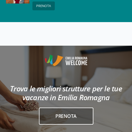
Collezioni Comunali
PRENOTA
d’Arte
Trova le migliori strutture per le tue
vacanze in Emilia Romagna
PRENOTA