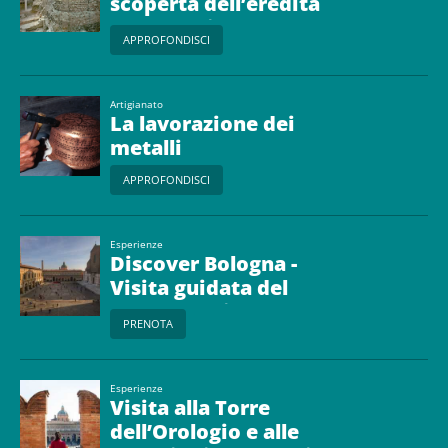
scoperta dell’eredità
romana di Modena e
APPROFONDISCI
Bologna
Artigianato
La lavorazione dei
metalli
APPROFONDISCI
Esperienze
Discover Bologna -
Visita guidata del
centro storico
PRENOTA
Esperienze
Visita alla Torre
dell’Orologio e alle