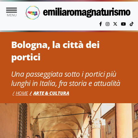
Vai al contenuto principale
MENU
Bologna, la città dei
portici
Una passeggiata sotto i portici più
lunghi in Italia, fra storia e attualità
HOME
ARTE & CULTURA