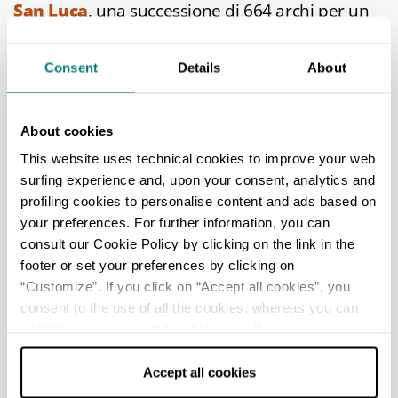
San Luca
, una successione di 664 archi per un
totale di 3,796 km, che ne fanno il più lungo al
mondo. Fu costruito tra il 1674 e il 1739 per
Consent
Details
About
motivi religiosi: era necessario infatti proteggere
i fedeli che ogni anno assistevano alla
processione dell’immagine sacra della Madonna
About cookies
di San Luca fino al centro storico, un rituale
This website uses technical cookies to improve your web
ancora oggi celebrato.
surfing experience and, upon your consent, analytics and
profiling cookies to personalise content and ads based on
Dopo un tratto pianeggiante che inizia appena
your preferences. For further information, you can
fuori Porta Saragozza, il percorso comincia a
consult our Cookie Policy by clicking on the link in the
salire nel tratto chiamato Meloncello e da qui
footer or set your preferences by clicking on
scalino dopo scalino giunge a San Luca, a quota
“Customize”. If you click on “Accept all cookies”, you
270 metri. Sono molti oggi gli sportivi che
consent to the use of all the cookies, whereas you can
salgono di corsa fino al Santuario; si può
withdraw your consent by clicking on “Use necessary
cookies only” and only the technical cookies for the
raggiungere però anche in auto o con il trenino
correct functioning of the website will be used.
Accept all cookies
del
San Luca Express
.