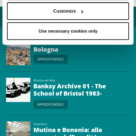
Ultimo aggiornamento 05/08/2026
Customize
Potrebbe interessarti...
Use necessary cookies only
Località
Bologna
APPROFONDISCI
Mostre ed Arte
Banksy Archive 01 - The
School of Bristol 1983-
2005
APPROFONDISCI
Itinerario
Mutina e Bononia: alla