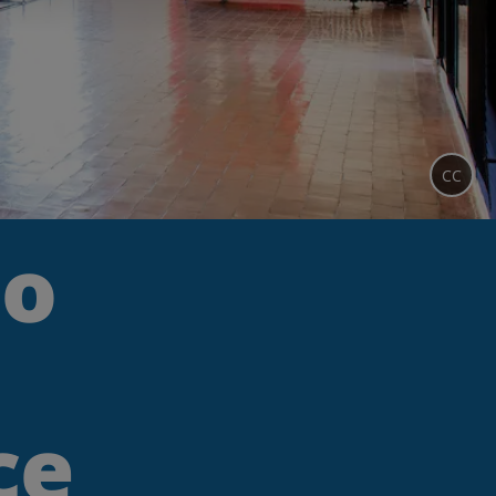
CC
to
ce