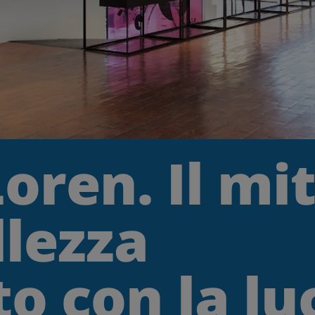
oren. Il mi
llezza
o con la lu