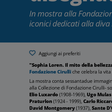
In mostra alla Fondazione
iconici dedicati alla div
Aggiungi ai preferiti
"Sophia Loren. Il mito della bellezz
Fondazione Cirulli
che celebra la vita 
La mostra conta sessantadue immagini
alla Collezione di Fondazione Cirulli- s
Elio Luxardo
(1908-1969),
Ugo Mulas
Praturlon
(1924 - 1999),
Carlo Riccar
David Montgomery
(1937),
Sante D’