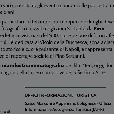
n vari contesti, dagli eventi mondani alle pause tra 
tidiani.
particolare al territorio partenopeo, nei luoghi dove
tti fotografici realizzati negli anni Settanta da
Pino
 eclettici e visionari del ‘900. La selezione di fotografie
rulli, è dedicata al Vicolo della Duchesca, zona adia
ato storico e cuore pulsante di Napoli, e rappresenta
nze di reportage sociale di Pino Settanni.
i
manifesti cinematografici
del film "Ieri, oggi, d
immagine della Loren come dive della Settima Arte.
UFFICI INFORMAZIONE TURISTICA
Sasso Marconi e Appennino bolognese - Ufficio
Informazioni e Accoglienza Turistica (IAT-R)
zaro di