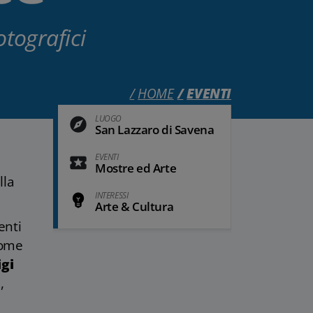
otografici
HOME
EVENTI
LUOGO
San Lazzaro di Savena
EVENTI
Mostre ed Arte
lla
INTERESSI
Arte & Cultura
enti
come
igi
,