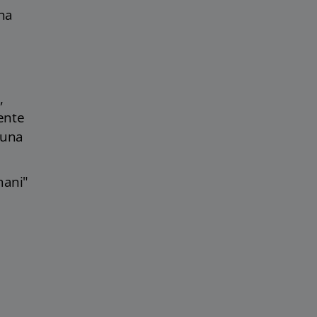
una
,
cente
 una
omani"