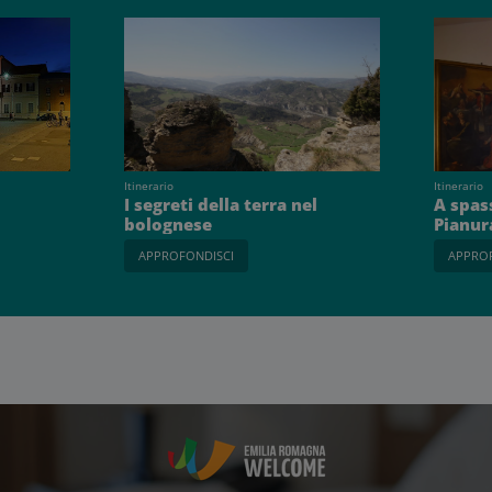
Itinerario
Itinerario
a
I segreti della terra nel
A spas
bolognese
Pianur
APPROFONDISCI
APPRO