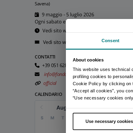
Savena)
9 maggio - 5 luglio 2026
Ogni sabato e domenica
Vedi sito web
Consent
Vedi sito web
CONTATTI
About cookies
+39 051 6288300
This website uses technical 
info@fondazionecirulli.org
profiling cookies to personal
official
Cookie Policy by clicking on t
“Accept all cookies”, you con
CALENDARIO
“Use necessary cookies only” 
August 2026
S
M
T
W
T
F
S
Use necessary cookies
1