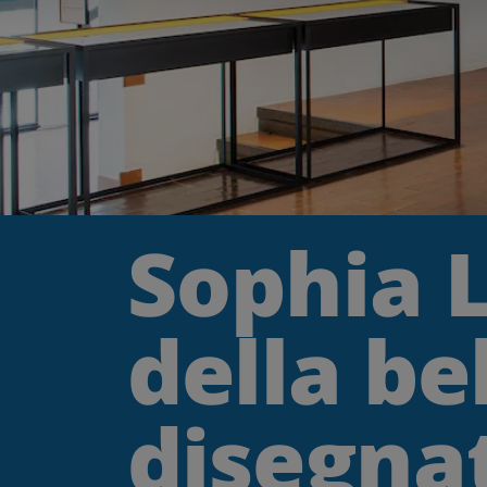
Sophia L
della be
disegnat