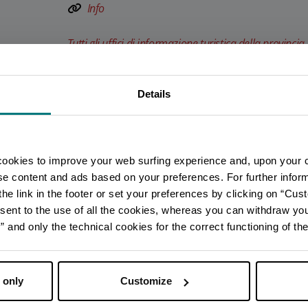
Info
Tutti gli uffici di informazione turistica della provincia
Details
Sei arrivato in ritardo
.
.
.
Per rimanere aggiornato
cookies to improve your web surfing experience and, upon your 
ise content and ads based on your preferences. For further infor
he link in the footer or set your preferences by clicking on “Cust
SCOPRI TUTTI GLI EVENTI
sent to the use of all the cookies, whereas you can withdraw yo
and only the technical cookies for the correct functioning of the
ISCRIVITI ALLA NEWSLETTER
 only
Customize