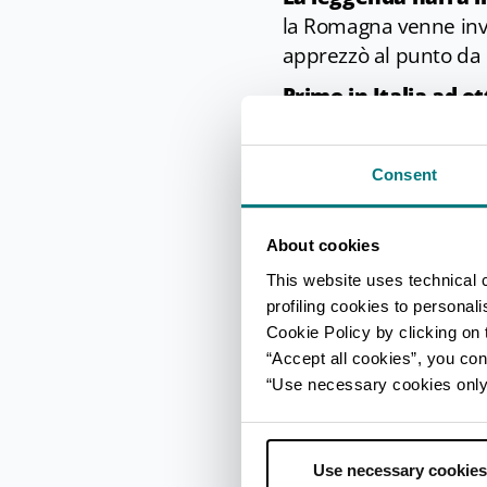
la Romagna venne invita
apprezzò al punto da e
Primo in Italia ad o
amabile, dolce, passit
all’aspetto, tutte ha
Consent
nella versione passito
versione secca, fruttat
About cookies
Un’occasione per assa
con degustazioni di Al
This website uses technical 
profiling cookies to personal
A inizio estate Berti
Cookie Policy by clicking on t
strada
.
“Accept all cookies”, you con
“Use necessary cookies only” 
Il Sangioves
Presente in Romagna d
Use necessary cookies