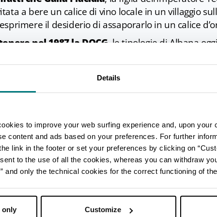
ta a bere un calice di vino locale in un villaggio sulle
sprimere il desiderio di assaporarlo in un calice d’or
ttenere nel 1987 la DOCG
, le tipologie di Albana og
o e passito riserva. Quanto alle sue caratteristiche o
nno in comune un
colore giallo paglierino
, tendente
Details
), un sapore asciutto e un po' tannico che diventa ca
o e vellutato per le versione dolce e passito.
ggiare l’Albana è
Albana Dei
, un evento che anima l
bana secco, dolce, spumante e passito dei produttori
cookies to improve your web surfing experience and, upon your 
ise content and ads based on your preferences. For further infor
noro ospita anche la rassegna a tema enogastronomi
he link in the footer or set your preferences by clicking on “Cust
sent to the use of all the cookies, whereas you can withdraw yo
and only the technical cookies for the correct functioning of the
e
a secoli, il Romagna Sangiovese DOP si distingue i
 only
Customize