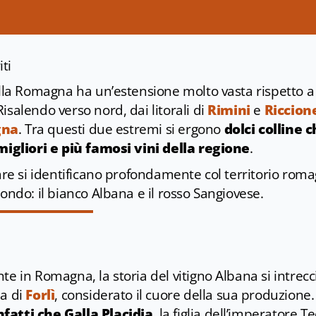
iti
ella Romagna ha un’estensione molto vasta rispetto a
isalendo verso nord, dai litorali di
Rimini
e
Riccion
gna
. Tra questi due estremi si ergono
dolci colline 
 migliori e più famosi vini della regione
.
lare si identificano profondamente col territorio rom
mondo: il bianco Albana e il rosso Sangiovese.
te in Romagna, la storia del vitigno Albana si intrecc
ia di
Forlì
, considerato il cuore della sua produzione
fatti che Galla Placidia
, la figlia dell’imperatore 