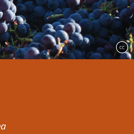
CC
na