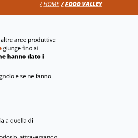
HOME
FOOD VALLEY
 altre aree produttive
e
giunge fino ai
che hanno dato i
agnolo e se ne fanno
ia a quella di
.
Teodosio, attraversando