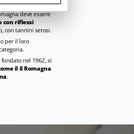
iserva.
 Romagna deve essere
 con riflessi
o, con tannini setosi.
 per il loro
categoria.
, fondato nel 1962, si
 come il il Romagna
ina
.