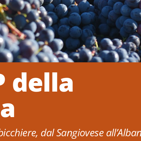
 della
a
icchiere, dal Sangiovese all’Alba