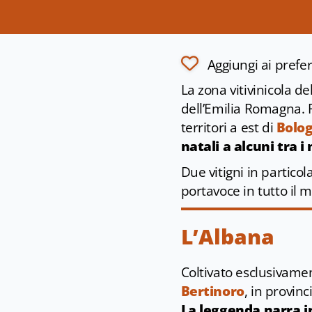
Aggiungi ai prefer
La zona vitivinicola d
dell’Emilia Romagna. R
territori a est di
Bolo
natali a alcuni tra i
Due vitigni in partico
portavoce in tutto il 
L’Albana
Coltivato esclusivamen
Bertinoro
, in provinc
La leggenda narra in