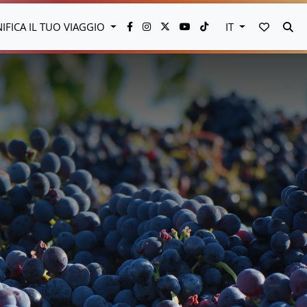
VAI AI 
CE
NIFICA IL TUO VIAGGIO
IT