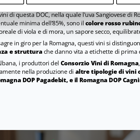
oviamo il Romagna Sangiovese Novello, Superiore e R
i vini di questa DOC, nella quale l'uva Sangiovese di
ntuale minima dell’85%, sono il
colore rosso rubino
loreale di viola e di mora, un sapore secco, equilibrat
agre in giro per la Romagna, questi vini si distinguono
nza e struttura
che danno vita a etichette di prima 
lbana, i produttori del
Consorzio Vini di Romagna
amente nella produzione di
altre tipologie di vini
Romagna DOP Pagadebit, e il Romagna DOP Cagn