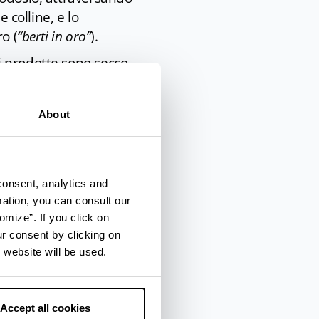
 colline, e lo
o (
“berti in oro”
).
gi prodotte sono secco,
rganolettiche e
 al dorato (ambrato
About
ldo e armonico nella
e strade di Bertinoro
 locali.
consent, analytics and
mation, you can consult our
co
Vini e sapori in
omize”. If you click on
ur consent by clicking on
 website will be used.
n
quattro tipologie
:
Accept all cookies