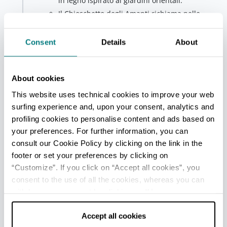
in legno ispirato ai giardini orientali.
Il Chioschetto degli Amanti richiama nelle
forme l’estetica delle pagode asiatiche e
rappresenta uno degli angoli più romantici
Consent
Details
About
dell’area verde.
la statua del Nettuno, circondata da fontane e
giochi d’acqua che nelle ore serali vengono
About cookies
valorizzati da illuminazioni scenografiche.
This website uses technical cookies to improve your web
Tra le aiuole del parco trovano spazio anche il busto
surfing experience and, upon your consent, analytics and
dedicato a Giuseppe Mazzini e le statue delle Ninfe
dell’Abbondanza, simbolo della fertilità e della
profiling cookies to personalise content and ads based on
ricchezza del territorio.
your preferences. For further information, you can
consult our Cookie Policy by clicking on the link in the
All’interno del parco si incontra infine il Giardino
footer or set your preferences by clicking on
della Memoria, uno spazio dedicato alle vittime del
“Customize”. If you click on “Accept all cookies”, you
Covid-19 pensato come luogo di raccoglimento e
consent to the use of all the cookies, whereas you can
riflessione immerso nel verde.
withdraw your consent by clicking on “Use necessary
cookies only” and only the technical cookies for the
Quarta tappa - Giardino Botanico
correct functioning of the website will be used.
Accept all cookies
Gavinell
Contignaco