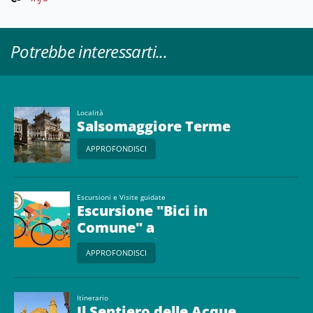
Potrebbe interessarti...
Località
Salsomaggiore Terme
APPROFONDISCI
Escursioni e Visite guidate
Escursione "Bici in
Comune" a
Salsomaggiore Terme
APPROFONDISCI
Itinerario
Il Sentiero delle Acque