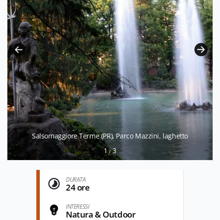
Salsomaggiore Terme (PR), Parco Mazzini, laghetto
1
3
/
DURATA
24 ore
INTERESSI
Natura & Outdoor