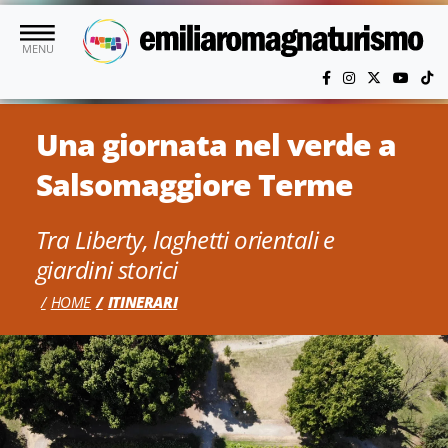
Vai al contenuto principale
MENU
Una giornata nel verde a
Salsomaggiore Terme
Tra Liberty, laghetti orientali e
giardini storici
HOME
ITINERARI