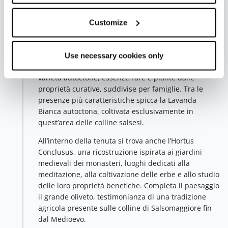
A circa tre chilometri dal centro di Salsomaggiore
Customize
Terme si trova il
Giardino Botanico Gavinell
,
un’oasi verde dedicata alle piante aromatiche e
officinali.
Use necessary cookies only
Il giardino ospita oltre 450 specie botaniche, tra
varietà autoctone, essenze rare e piante dalle
proprietà curative, suddivise per famiglie. Tra le
presenze più caratteristiche spicca la Lavanda
Bianca autoctona, coltivata esclusivamente in
quest’area delle colline salsesi.
All’interno della tenuta si trova anche l’Hortus
Conclusus, una ricostruzione ispirata ai giardini
medievali dei monasteri, luoghi dedicati alla
meditazione, alla coltivazione delle erbe e allo studio
delle loro proprietà benefiche. Completa il paesaggio
il grande oliveto, testimonianza di una tradizione
agricola presente sulle colline di Salsomaggiore fin
dal Medioevo.