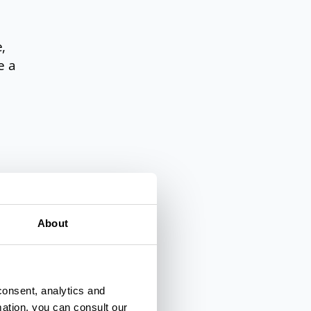
,
e a
e
About
consent, analytics and
mation, you can consult our