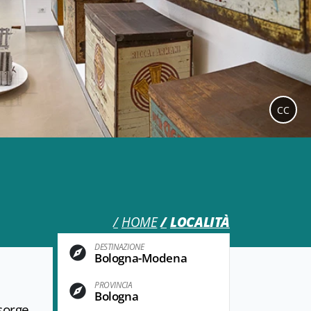
CC
HOME
LOCALITÀ
DESTINAZIONE
Bologna-Modena
PROVINCIA
Bologna
sorge