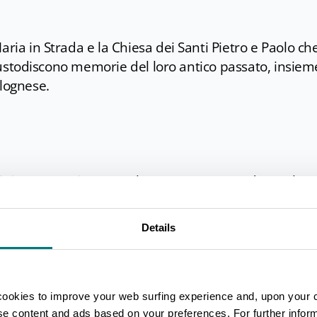
aria in Strada e la Chiesa dei Santi Pietro e Paolo che
, custodiscono memorie del loro antico passato, insiem
olognese.
igiano Reggiano
. Tra le preparazioni tradizionali
lognese e i Sughi di mosto d'uva, tortellini in brodo 
Details
cookies to improve your web surfing experience and, upon your 
adela - Fiera di Anzola
" (giugno) offre l'occasione di
ise content and ads based on your preferences. For further infor