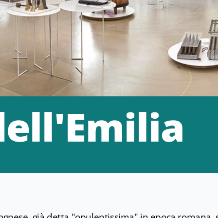
ell'Emilia
lognese, già detta "opulentissima" in epoca romana, 