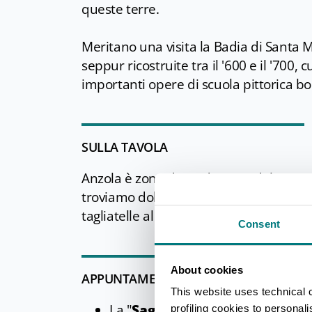
queste terre.
Meritano una visita la Badia di Santa M
seppur ricostruite tra il '600 e il '700
importanti opere di scuola pittorica b
SULLA TAVOLA
Anzola è zona di produzione del
Parm
troviamo dolci, come l'antica “Penza” bo
tagliatelle al ragù.
Consent
About cookies
APPUNTAMENTI DI RILIEVO
This website uses technical 
La "
Sagra dla raviola e dla braz
profiling cookies to personal