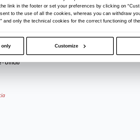
he link in the footer or set your preferences by clicking on “Cust
.
sent to the use of all the cookies, whereas you can withdraw yo
a dei sughi
” (novembre) propone assaggi di vino nu
and only the technical cookies for the correct functioning of the
 con il mosto cotto.
 only
Customize
- Ufficio
cia