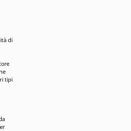
ità di
itore
one
i tipi
 da
er