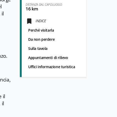
DISTANZA DAL CAPOLUOGO
l
16 km
il
INDICE
Perché visitarla
Da non perdere
Sulla tavola
nzo.
Appuntamenti di rilievo
Uffici informazione turistica
ncia,
 il
il