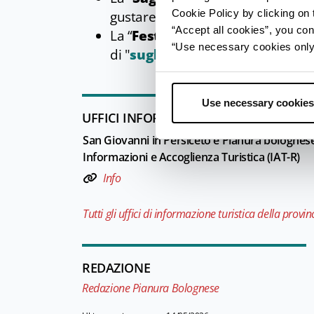
Cookie Policy by clicking on t
gustare la tipica cucina bolognese
“Accept all cookies”, you con
La “
Festa di San Martino e Sagr
“Use necessary cookies only” 
di "
sughi
", dolci tradizionali fatti
Use necessary cookies
UFFICI INFORMAZIONE TURISTICA
San Giovanni in Persiceto e Pianura bolognese 
Informazioni e Accoglienza Turistica (IAT-R)
Info
Tutti gli uffici di informazione turistica della provin
REDAZIONE
Redazione Pianura Bolognese