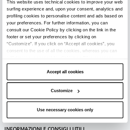
e contemporanea, spiccano la Stagione di Opera
This website uses technical cookies to improve your web
surfing experience and, upon your consent, analytics and
e Balletto del Teatro Comunale, l'Accademia
profiling cookies to personalise content and ads based on
Filarmonica e i Concerti dell’Orchestra Mozart,
your preferences. For further information, you can
Bologna Festival e i festival di cinema (il più noto
consult our Cookie Policy by clicking on the link in the
è
Il Cinema Ritrovato
).
footer or set your preferences by clicking on
“Customize”. If you click on “Accept all cookies”, you
Godersi un film nel rinnovato
Cinema
consent to the use of all the cookies, whereas you can
Modernissimo
nella centralissima Piazza Re
withdraw your consent by clicking on “Use necessary
Enzo è un esperienza d’altri tempi per cinefili e
cookies only” and only the technical cookies for the
non.
correct functioning of the website will be used.
Accept all cookies
Tra le diverse manifestazioni di rilievo, si
annoverano inoltre Repubblica delle Idee,
Customize
Children’s Book Fair, ArteFiera, Nerd Show, Slow
Wine Fair e Cioccoshow.
Use necessary cookies only
INFORMAZIONI E CONSIGLI UTILI