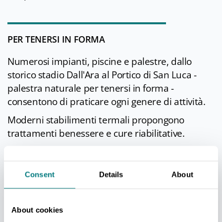
PER TENERSI IN FORMA
Numerosi impianti, piscine e palestre, dallo
storico stadio Dall'Ara al Portico di San Luca -
palestra naturale per tenersi in forma -
consentono di praticare ogni genere di attività.
Moderni stabilimenti termali propongono
trattamenti benessere e cure riabilitative.
Consent
Details
About
APPUNTAMENTI DI RILIEVO
Nella
programmazione culturale
, ricca di
About cookies
mostre, eventi teatrali e rassegne di musica jazz