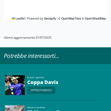
Leaflet
|
Powered by
Geoapify
|
© OpenMapTiles
© OpenStreetMap
Ultimo aggiornamento 01/07/2025
Potrebbe interessarti...
Eventi sportivi
Coppa Davis
APPROFONDISCI
Mostre ed Arte