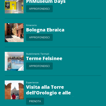
PhMuseum Days
APPROFONDISCI
Itinerario
Bologna Ebraica
APPROFONDISCI
Stabilimenti Termali
Terme Felsinee
APPROFONDISCI
Esperienze
Visita alla Torre
dell’Orologio e alle
Collezioni Comunali
PRENOTA
d’Arte