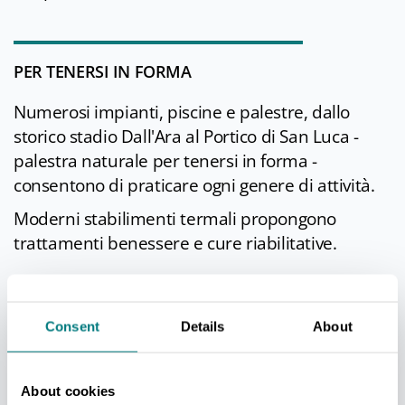
PER TENERSI IN FORMA
Numerosi impianti, piscine e palestre, dallo
storico stadio Dall'Ara al Portico di San Luca -
palestra naturale per tenersi in forma -
consentono di praticare ogni genere di attività.
Moderni stabilimenti termali propongono
trattamenti benessere e cure riabilitative.
APPUNTAMENTI DI RILIEVO
Consent
Details
About
Nella
programmazione culturale
, ricca di
mostre, eventi teatrali e rassegne di musica jazz
About cookies