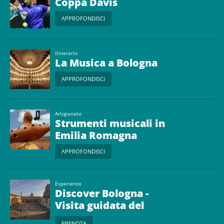
Coppa Davis
APPROFONDISCI
Itinerario
La Musica a Bologna
APPROFONDISCI
Artigianato
Strumenti musicali in
Emilia Romagna
APPROFONDISCI
Esperienze
Discover Bologna -
Visita guidata del
centro storico
PRENOTA