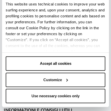
e contemporanea, spiccano la Stagione di Opera
This website uses technical cookies to improve your web
e Balletto del Teatro Comunale, l'Accademia
surfing experience and, upon your consent, analytics and
Filarmonica e i Concerti dell’Orchestra Mozart,
profiling cookies to personalise content and ads based on
Bologna Festival e i festival di cinema (il più noto
your preferences. For further information, you can
consult our Cookie Policy by clicking on the link in the
è
Il Cinema Ritrovato
).
footer or set your preferences by clicking on
Godersi un film nel rinnovato
Cinema
“Customize”. If you click on “Accept all cookies”, you
Modernissimo
nella centralissima Piazza Re
consent to the use of all the cookies, whereas you can
Enzo è un esperienza d’altri tempi per cinefili e
withdraw your consent by clicking on “Use necessary
cookies only” and only the technical cookies for the
non.
correct functioning of the website will be used.
Accept all cookies
Tra le diverse manifestazioni di rilievo, si
annoverano inoltre Repubblica delle Idee,
Customize
Children’s Book Fair, ArteFiera, Nerd Show, Slow
Wine Fair e Cioccoshow.
Use necessary cookies only
INFORMAZIONI E CONSIGLI UTILI