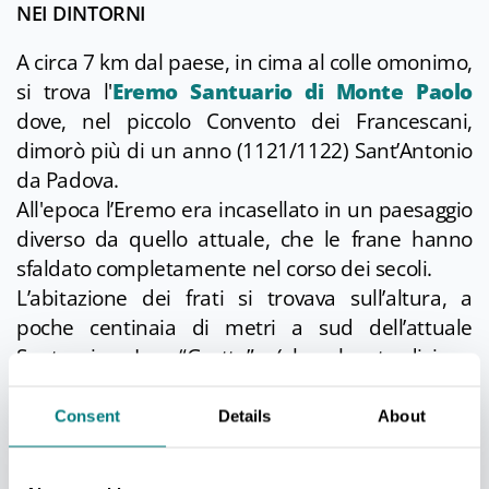
NEI DINTORNI
A circa 7 km dal paese, in cima al colle omonimo,
si trova l'
Eremo Santuario di Monte Paolo
dove, nel piccolo Convento dei Francescani,
dimorò più di un anno (1121/1122) Sant’Antonio
da Padova.
All'epoca l’Eremo era incasellato in un paesaggio
diverso da quello attuale, che le frane hanno
sfaldato completamente nel corso dei secoli.
L’abitazione dei frati si trovava sull’altura, a
poche centinaia di metri a sud dell’attuale
Santuario. La “Grotta” (che la tradizione
popolare indica come rifugio del Santo per
l'isolamento e la preghiera) si trova invece più in
Consent
Details
About
basso, a qualche centinaia di metri ad ovest,
raggiungibile a piedi attraverso il
"Sentiero della