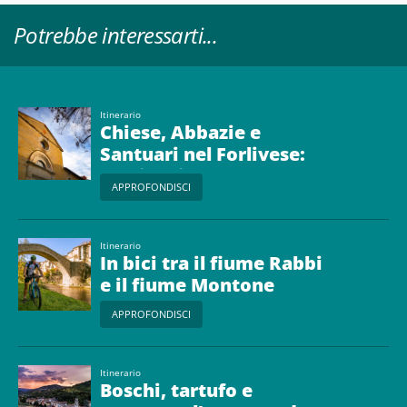
Potrebbe interessarti...
Itinerario
Chiese, Abbazie e
Santuari nel Forlivese:
un viaggio tra
APPROFONDISCI
spiritualità e storia
Itinerario
In bici tra il fiume Rabbi
e il fiume Montone
APPROFONDISCI
Itinerario
Boschi, tartufo e