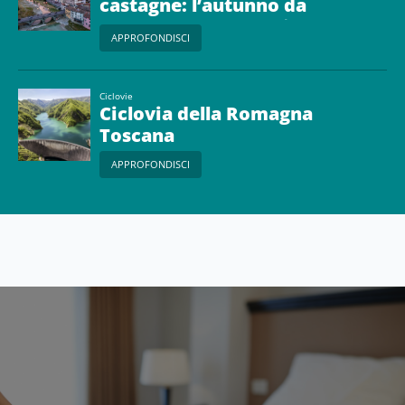
castagne: l’autunno da
gustare nell’Appennino
APPROFONDISCI
forlivese
Ciclovie
Ciclovia della Romagna
Toscana
APPROFONDISCI