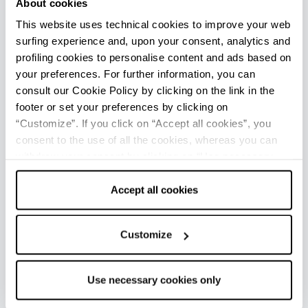
About cookies
speranza"
. Notevole anche la dotazione artistica
This website uses technical cookies to improve your web
moderna e contemporanea con la chiesa
surfing experience and, upon your consent, analytics and
(interamente affrescata e ricostruita in stile neo-
profiling cookies to personalise content and ads based on
gotico nei primi decenni del '900). Nell'anno
your preferences. For further information, you can
2000 è stato realizzato nelle vicinanze
consult our Cookie Policy by clicking on the link in the
dell'Eremo un percorso arredato di mosaici che
footer or set your preferences by clicking on
ricordano le fasi cruciali della vita del Santo.
“Customize”. If you click on “Accept all cookies”, you
consent to the use of all the cookies, whereas you can
withdraw your consent by clicking on “Use necessary
cookies only” and only the technical cookies for the
UFFICI INFORMAZIONE TURISTICA
correct functioning of the website will be used.
Accept all cookies
Forlì - Ufficio Informazioni e Accoglienza Turistica (IAT)
Info
Customize
Tutti gli uffici di informazione turistica della provincia
Use necessary cookies only