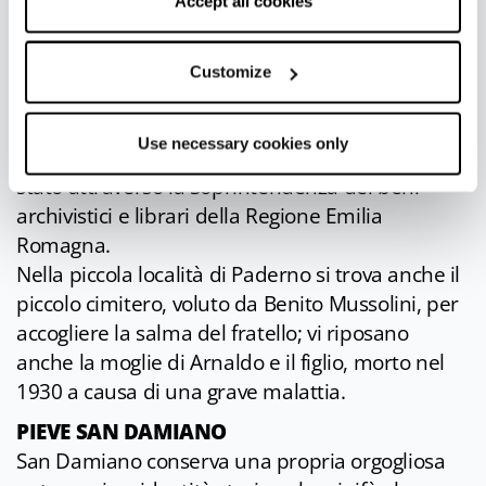
correct functioning of the website will be used.
Accept all cookies
suggestiva in cui il razionalismo italiano si
contamina di elementi Art Déco.
Al suo interno si trova lo studio privato di
Customize
Arnaldo Mussolini, luogo silenzioso che
custodisce un importante archivio e biblioteca,
Use necessary cookies only
dichiarato di interesse storico e tutelato dallo
stato attraverso la Soprintendenza dei beni
archivistici e librari della Regione Emilia
Romagna.
Nella piccola località di Paderno si trova anche il
piccolo cimitero, voluto da Benito Mussolini, per
accogliere la salma del fratello; vi riposano
anche la moglie di Arnaldo e il figlio, morto nel
1930 a causa di una grave malattia.
PIEVE SAN DAMIANO
San Damiano conserva una propria orgogliosa