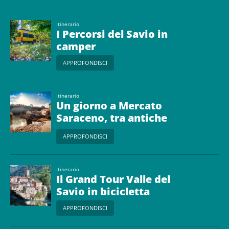
Itinerario
I Percorsi del Savio in
camper
APPROFONDISCI
Itinerario
Un giorno a Mercato
Saraceno, tra antiche
pievi e vini DOC
APPROFONDISCI
Itinerario
Il Grand Tour Valle del
Savio in bicicletta
APPROFONDISCI