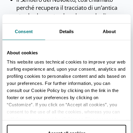
perché recupera il tracciato di un’antica
strada che porta al nucleo rurale di
Nuvoleto,
la secolare selva dei castagni “Dugrantèda”,
Consent
Details
About
ove maestosi castagni crollati a terra e
lasciati sul posto rendono il luogo
About cookies
suggestivo come la foresta delle fiabe.
This website uses technical cookies to improve your web
surfing experience and, upon your consent, analytics and
profiling cookies to personalise content and ads based on
NEI DINTORNI
your preferences. For further information, you can
consult our Cookie Policy by clicking on the link in the
PADERNO
footer or set your preferences by clicking on
A 3 km da Mercato Saraceno si trova Paderno,
“Customize”. If you click on “Accept all cookies”, you
luogo del “buen retiro” scelto da Arnaldo
consent to the use of all the cookies, whereas you can
Mussolini, presso la villa appartenente alla
withdraw your consent by clicking on “Use necessary
cookies only” and only the technical cookies for the
famiglia della moglie. Villa Teodorani è una villa