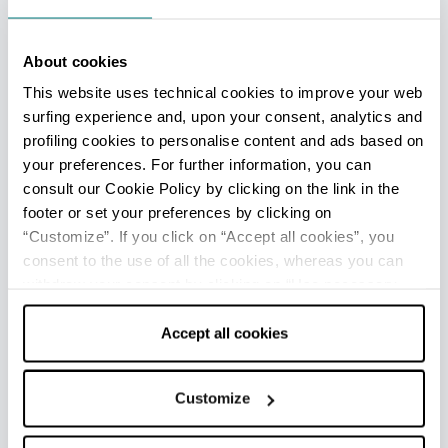
INFORMAZIONI E CONSIGLI UTILI
About cookies
This website uses technical cookies to improve your web
Il borgo è completamente chiuso al traffico, con
surfing experience and, upon your consent, analytics and
selciato in acciottolato, parcheggio per auto e
profiling cookies to personalise content and ads based on
pullman adiacente.
your preferences. For further information, you can
consult our Cookie Policy by clicking on the link in the
footer or set your preferences by clicking on
“Customize”. If you click on “Accept all cookies”, you
NEI DINTORNI
consent to the use of all the cookies, whereas you can
withdraw your consent by clicking on “Use necessary
Nella vicina Val Nure si può raggiungere il
cookies only” and only the technical cookies for the
suggestivo borgo neo-medievale di
Grazzano
correct functioning of the website will be used.
Accept all cookies
Visconti
(17 km). Percorrendo la panoramica
strada della Val Trebbia, la SS4, si raggiunge in
poco tempo la città di
Bobbio
(30 km), con
Customize
l’abbazia di San Colombano e il caratteristico