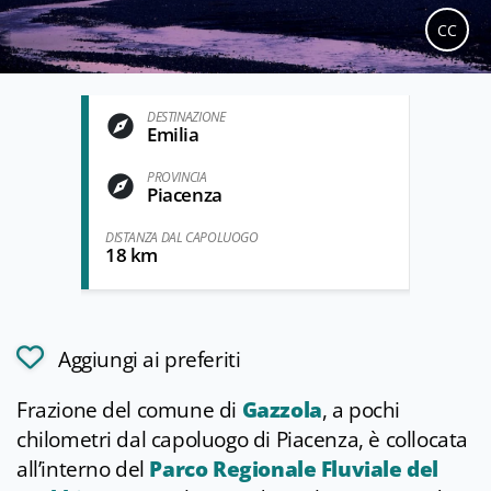
CC
DESTINAZIONE
Emilia
PROVINCIA
Piacenza
DISTANZA DAL CAPOLUOGO
18 km
Aggiungi ai preferiti
Frazione del comune di
Gazzola
, a pochi
chilometri dal capoluogo di Piacenza, è collocata
all’interno del
Parco Regionale Fluviale del