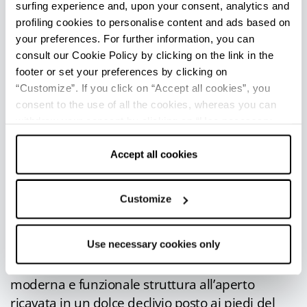
recuperare profumi, spezie e colori di un antico
surfing experience and, upon your consent, analytics and
mercato.
profiling cookies to personalise content and ads based on
Costumi, musiche e danze vi riporteranno
your preferences. For further information, you can
indietro nel tempo e potrete banchettare in
consult our Cookie Policy by clicking on the link in the
compagnia di Bacco e Venere.
footer or set your preferences by clicking on
“Customize”. If you click on “Accept all cookies”, you
Plautus Festival
:
il Plautus Festival
, la cui
consent to the use of all the cookies, whereas you can
prima edizione risale all’ormai lontano 1956, è
withdraw your consent by clicking on “Use necessary
indubbiamente uno dei più importanti e longevi
cookies only” and only the technical cookies for the
festival teatrali d’Europa. La sua mission è di
correct functioning of the website will be used.
Accept all cookies
onorare l’illustre sarsinate Tito Maccio Plauto, e
con esso l’antica e nobile arte del teatro con una
Customize
particolare attenzione verso il repertorio tratto
dal dramma antico.
Use necessary cookies only
Il Plautus Festival si svolge, nei mesi di luglio e
agosto, all’interno dell’
Arena Plautina
: una
moderna e funzionale struttura all’aperto
ricavata in un dolce declivio posto ai piedi del