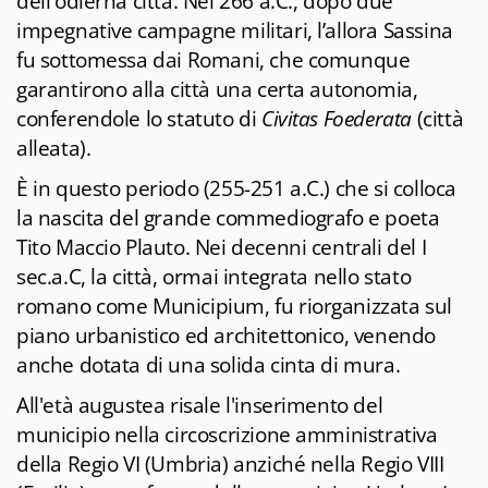
dell'odierna città. Nel 266 a.C., dopo due
impegnative campagne militari, l’allora Sassina
fu sottomessa dai Romani, che comunque
garantirono alla città una certa autonomia,
conferendole lo statuto di
Civitas Foederata
(città
alleata).
È in questo periodo (255-251 a.C.) che si colloca
la nascita del grande commediografo e poeta
Tito Maccio Plauto. Nei decenni centrali del I
sec.a.C, la città, ormai integrata nello stato
romano come Municipium, fu riorganizzata sul
piano urbanistico ed architettonico, venendo
anche dotata di una solida cinta di mura.
All'età augustea risale l'inserimento del
municipio nella circoscrizione amministrativa
della Regio VI (Umbria) anziché nella Regio VIII