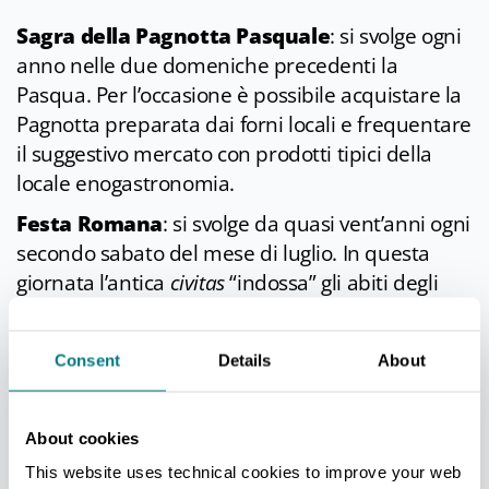
Sagra della Pagnotta Pasquale
: si svolge ogni
anno nelle due domeniche precedenti la
Pasqua. Per l’occasione è possibile acquistare la
Pagnotta preparata dai forni locali e frequentare
il suggestivo mercato con prodotti tipici della
locale enogastronomia.
Festa Romana
: si svolge da quasi vent’anni ogni
secondo sabato del mese di luglio. In questa
giornata l’antica
civitas
“indossa” gli abiti degli
antichi romani che per secoli ne hanno calcato il
Foro e le vie.
Consent
Details
About
Lungo le strade del centro storico si potrà
gustare la tipica cucina di 2000 anni fa
preparata dai migliori ristoranti del paese,
About cookies
ascoltare dai maghi le premonizioni degli dei,
This website uses technical cookies to improve your web