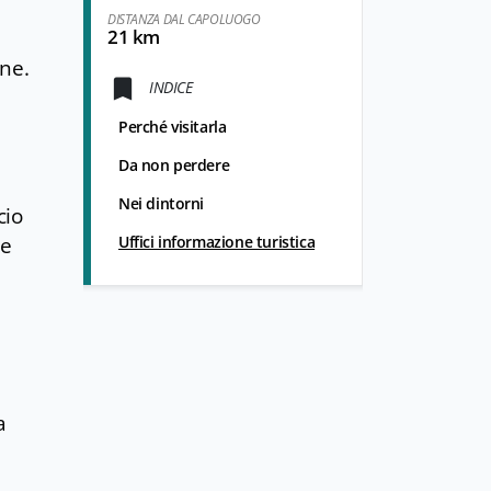
DISTANZA DAL CAPOLUOGO
21 km
ine.
INDICE
Perché visitarla
Da non perdere
Nei dintorni
cio
le
Uffici informazione turistica
a