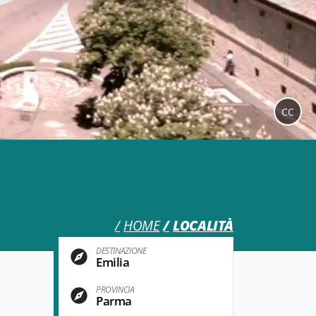
CC
HOME
LOCALITÀ
DESTINAZIONE
Emilia
PROVINCIA
Parma