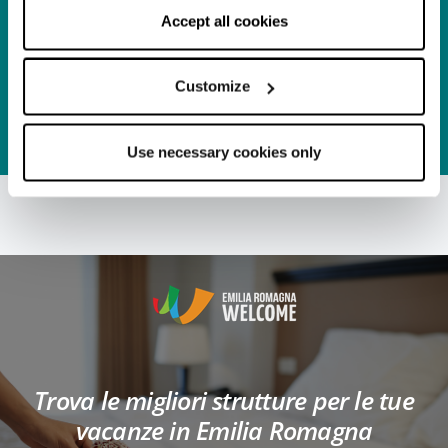
correct functioning of the website will be used.
Accept all cookies
Itinerario
Il foliage
nell’Appennino
Customize
Bolognese
APPROFONDISCI
Use necessary cookies only
Trova le migliori strutture per le tue
vacanze in Emilia Romagna