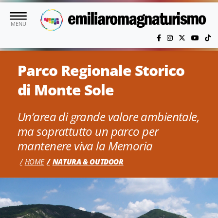
Vai al contenuto principale
MENU
Parco Regionale Storico
di Monte Sole
Un’area di grande valore ambientale,
ma soprattutto un parco per
mantenere viva la Memoria
HOME
NATURA & OUTDOOR