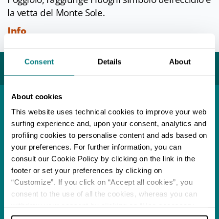
la vetta del Monte Sole.
Info
Ultimo aggiornamento 01/08/2024
Consent
Details
About
Potrebbe interessarti...
About cookies
This website uses technical cookies to improve your web
Località
Marzabotto
surfing experience and, upon your consent, analytics and
profiling cookies to personalise content and ads based on
APPROFONDISCI
your preferences. For further information, you can
consult our Cookie Policy by clicking on the link in the
footer or set your preferences by clicking on
Itinerario
I segreti della terra nel
“Customize”. If you click on “Accept all cookies”, you
bolognese
consent to the use of all the cookies, whereas you can
withdraw your consent by clicking on “Use necessary
APPROFONDISCI
cookies only” and only the technical cookies for the