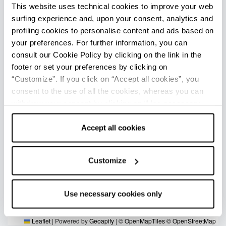
This website uses technical cookies to improve your web
surfing experience and, upon your consent, analytics and
profiling cookies to personalise content and ads based on
your preferences. For further information, you can
consult our Cookie Policy by clicking on the link in the
footer or set your preferences by clicking on
“Customize”. If you click on “Accept all cookies”, you
consent to the use of all the cookies, whereas you can
withdraw your consent by clicking on “Use necessary
cookies only” and only the technical cookies for the
correct functioning of the website will be used.
Accept all cookies
Customize
Use necessary cookies only
Leaflet
|
Powered by
Geoapify
|
© OpenMapTiles
© OpenStreetMap