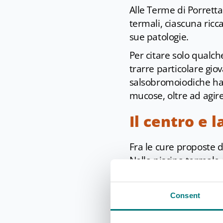
Alle Terme di Porrett
termali, ciascuna ricc
sue patologie.
Per citare solo qualch
trarre particolare gio
salsobromoiodiche hann
mucose, oltre ad agir
Il centro e 
Fra le cure proposte 
Nella piscina termale
temperatura di 35°, c
muscoli.
Consent
Questo tipo di piscina 
anche ai bambini e all