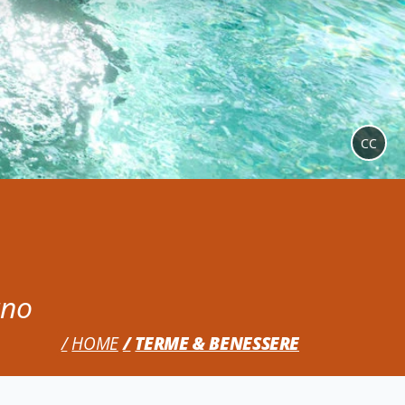
CC
ano
HOME
TERME & BENESSERE