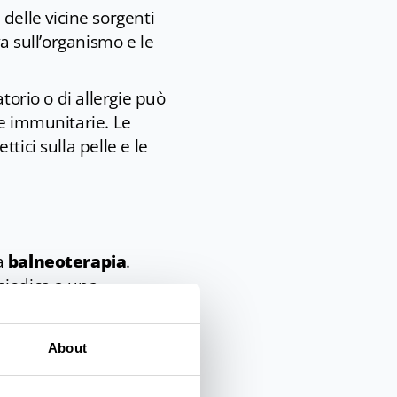
e
delle vicine sorgenti
a sull’organismo e le
torio o di allergie può
se immunitarie. Le
tici sulla pelle e le
la
balneoterapia
.
oiodica a una
 rilassatezza
dei
About
teoarticolari, ma
oi grazie al percorso