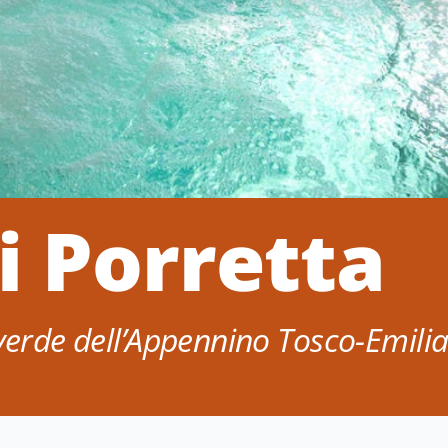
i Porretta
 verde dell’Appennino Tosco-Emili