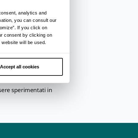
 32°) con getti
consent, analytics and
. Consigliato a chi
mation, you can consult our
omize”. If you click on
 l’
ozonoterapia
, che
ur consent by clicking on
lemento.
 website will be used.
di tempo all’insegna
li una rosa di
Accept all cookies
gio decongestionante,
ssere sperimentati in