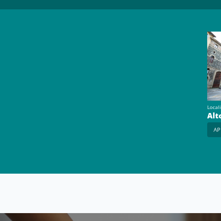
Locali
Alt
AP