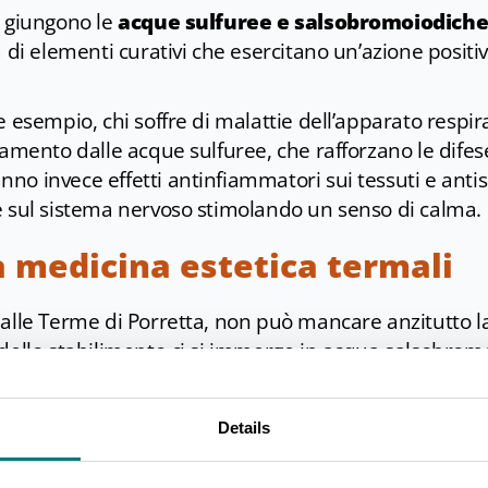
a giungono le
acque sulfuree e salsobromoiodich
a di elementi curativi che esercitano un’azione positiv
e esempio, chi soffre di malattie dell’apparato respira
vamento dalle acque sulfuree, che rafforzano le dife
o invece effetti antinfiammatori sui tessuti e antiset
e sul sistema nervoso stimolando un senso di calma.
la medicina estetica termali
dalle Terme di Porretta, non può mancare anzitutto 
 dello stabilimento ci si immerge in acqua salsobrom
he regala una piacevole e
immediata sensazione di
Details
è indicata in particolare per chi soffre di malattie os
e donne incinte. Il benessere corporeo si amplifica p