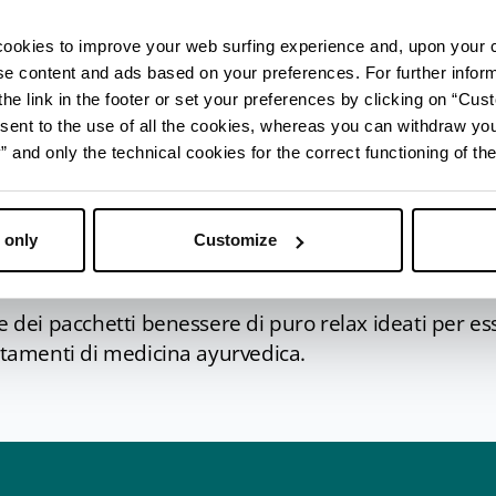
 due vasche di acqua a temperatura differente (22° e
cookies to improve your web surfing experience and, upon your 
, che stimolano la circolazione sanguigna delle gambe
ise content and ads based on your preferences. For further infor
ica e pesantezza agli arti inferiori.
he link in the footer or set your preferences by clicking on “Cust
etano con altri servizi quali la palestra riabilitativa e
sent to the use of all the cookies, whereas you can withdraw yo
re antibatterico, antivirale e antifungino di questo e
and only the technical cookies for the correct functioning of the
rendersi cura di sé, ma anche per trascorrere un po’ 
ilimento di Porretta affianca dunque alle cure terma
 only
Customize
 per viso e corpo
, che vanno dal peeling al massag
ghi termali tonificanti e anticellulite.
re dei pacchetti benessere di puro relax ideati per e
attamenti di medicina ayurvedica.