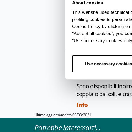
About cookies
vascolare, formato da
This website uses technical 
idromassaggio laterali
profiling cookies to personal
soffre di ritenzione idr
Cookie Policy by clicking on t
Le cure termali si compl
“Accept all cookies”, you con
mette a frutto il pote
“Use necessary cookies only” 
Alle terme si va per p
del benessere. Lo stab
Use necessary cookies
trattamenti estetici
fino gli impacchi di fan
Sono disponibili inolt
coppia o da soli, e tr
Info
Ultimo aggiornamento 03/03/2021
Potrebbe interessarti...