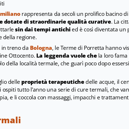
iti
miliano
rappresenta da secoli un prolifico bacino di 
 dotate di straordinarie qualità curative
. La ci
ttarle
sin dai tempi antichi
ed è così diventata un 
 della regione.
o in treno da
Bologna
, le Terme di Porretta hanno vis
fine Ottocento.
La leggenda vuole che
la loro fama
o della località termale, che guarì poco dopo essersi
lio delle
proprietà terapeutiche
delle acque, il ce
i ospiti tutto l’anno una serie di cure termali, che va
pia, e li coccola con massaggi, impacchi e trattamenti 
rmali