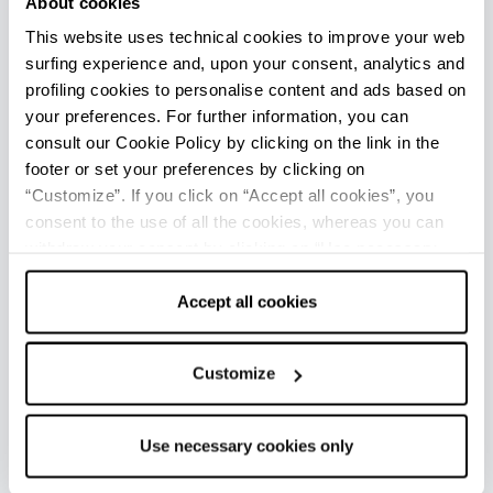
About cookies
Alto Reno Terme
This website uses technical cookies to improve your web
surfing experience and, upon your consent, analytics and
Leggi di Più
profiling cookies to personalise content and ads based on
your preferences. For further information, you can
consult our Cookie Policy by clicking on the link in the
footer or set your preferences by clicking on
“Customize”. If you click on “Accept all cookies”, you
consent to the use of all the cookies, whereas you can
withdraw your consent by clicking on “Use necessary
cookies only” and only the technical cookies for the
UFFICI INFORMAZIONE TURISTICA
correct functioning of the website will be used.
Accept all cookies
Alto Reno Terme - Porretta Terme - Ufficio Informazioni e
Accoglienza Turistica (IAT)
Info
Customize
Tutti gli uffici di informazione turistica della provincia
Use necessary cookies only