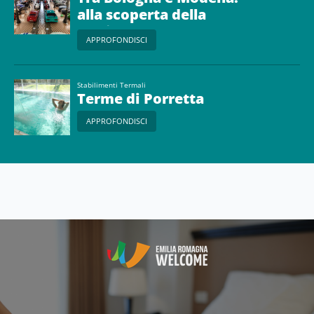
alla scoperta della
storia delle due e
APPROFONDISCI
quattro ruote
Stabilimenti Termali
Terme di Porretta
APPROFONDISCI