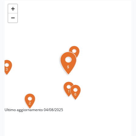
+
−
4
5
3
1
6
2
Ultimo aggiornamento 04/08/2025
PER MAGGIORI INFORMAZIONI