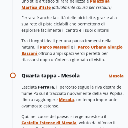
uno stile artistico di rara bellezza e
Palazzina
Marfisa d’Este
(attualmente chiusa per restauri)
.
Ferrara è anche la città delle biciclette, grazie alla
sua rete di piste ciclabili che permettono di
esplorare facilmente il centro e i suoi dintorni.
Tra i luoghi ideali per una pausa immersi nella
natura, il
Parco Massari
e il
Parco Urbano Giorgio
Bassani
offrono ampi spazi verdi perfetti per
rilassarsi dopo un’intensa giornata di visita.
Quarta tappa - Mesola
Mesola
Lasciata
Ferrara
, il percorso segue la riva destra del
fiume Po sul il tracciato nuovamente della Via Popilia,
fino a raggiungere
Mesola
, un tempo importante
avamposto estense.
Qui, nel cuore del paese, si erge maestoso il
Castello Estense di Mesola
voluto da Alfonso II