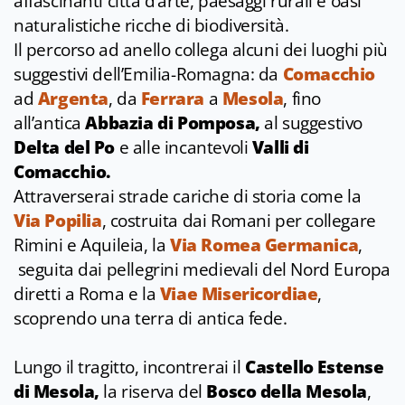
affascinanti città d’arte, paesaggi rurali e oasi
naturalistiche ricche di biodiversità.
Il percorso ad anello collega alcuni dei luoghi più
suggestivi dell’Emilia-Romagna: da
Comacchio
ad
Argenta
, da
Ferrara
a
Mesola
, fino
all’antica
Abbazia di Pomposa,
al suggestivo
Delta del Po
e alle incantevoli
Valli di
Comacchio.
Attraverserai strade cariche di storia come la
Via Popilia
, costruita dai Romani per collegare
Rimini e Aquileia, la
Via Romea Germanica
,
seguita dai pellegrini medievali del Nord Europa
diretti a Roma e la
Viae Misericordiae
,
scoprendo una terra di antica fede.
Lungo il tragitto, incontrerai il
Castello Estense
di Mesola,
la riserva del
Bosco della Mesola
,