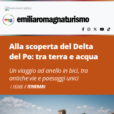
Vai al contenuto principale
MENU
Alla scoperta del Delta
del Po: tra terra e acqua
Un viaggio ad anello in bici, tra
antiche vie e paesaggi unici
HOME
ITINERARI