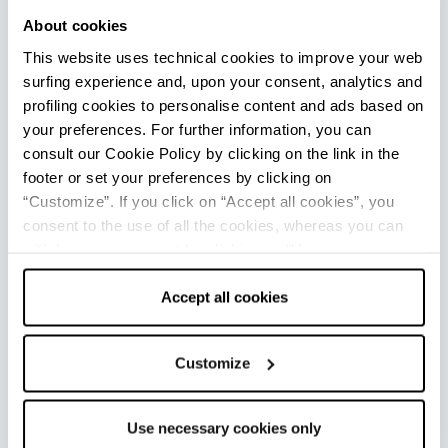
vive il rarissimo cervo delle dune, un vero fossile
About cookies
vivente, ultimo esemplare del cervo italico. Il bosco
This website uses technical cookies to improve your web
offre percorsi di trekking e cicloturismo che
surfing experience and, upon your consent, analytics and
permettono di esplorare questa oasi protetta e
ammirare la ricchezza della flora e della fauna.
profiling cookies to personalise content and ads based on
your preferences. For further information, you can
Consiglio
consult our Cookie Policy by clicking on the link in the
Un’area esclusiva della Riserva Naturale del Bosco
footer or set your preferences by clicking on
della Mesola è
visitabile da marzo ad ottobre
è a
“Customize”. If you click on “Accept all cookies”, you
bordo di un pulmino, accompagnati da una guida
consent to the use of all the cookies, whereas you can
ambientale con possibilità di incontrare da vicino i
withdraw your consent by clicking on “Use necessary
cervi autoctoni.
cookies only” and only the technical cookies for the
correct functioning of the website will be used.
Accept all cookies
Quinta tappa - Abbazia di Pomposa
Codigoro
Dopo l’immersione nella natura, il viaggio
Customize
prosegue verso un luogo di spiritualità e arte senza
tempo, punto di partenza della
Viae Misericordiae:
la millenaria
Abbazia di Pomposa
, situata nel
Use necessary cookies only
comune di
Codigoro.