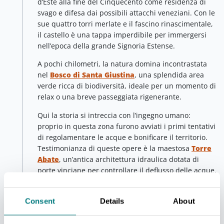
d’Este alla fine del Cinquecento come residenza di
svago e difesa dai possibili attacchi veneziani. Con le
sue quattro torri merlate e il fascino rinascimentale,
il castello è una tappa imperdibile per immergersi
nell’epoca della grande Signoria Estense.
A pochi chilometri, la natura domina incontrastata
nel
Bosco di Santa Giustina
, una splendida area
verde ricca di biodiversità, ideale per un momento di
relax o una breve passeggiata rigenerante.
Qui la storia si intreccia con l’ingegno umano:
proprio in questa zona furono avviati i primi tentativi
di regolamentare le acque e bonificare il territorio.
Testimonianza di queste opere è la maestosa
Torre
Abate
, un’antica architettura idraulica dotata di
porte vinciane per controllare il deflusso delle acque.
Proseguendo lungo il tragitto, si entra nella
straordinaria
Riserva Naturale del Bosco della
Consent
Details
About
Mesola
, un habitat unico che conserva uno degli
ultimi boschi planiziali della Pianura Padana. Qui