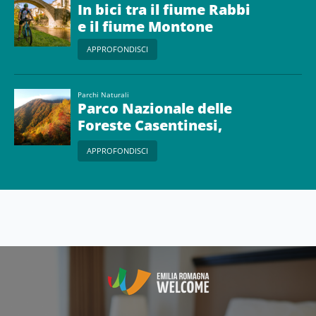
In bici tra il fiume Rabbi
e il fiume Montone
APPROFONDISCI
Parchi Naturali
Parco Nazionale delle
Foreste Casentinesi,
Monte Falterona e
APPROFONDISCI
Campigna