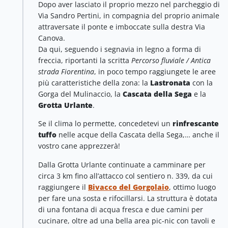
Dopo aver lasciato il proprio mezzo nel parcheggio di
Via Sandro Pertini, in compagnia del proprio animale
attraversate il ponte e imboccate sulla destra Via
Canova.
Da qui, seguendo i segnavia in legno a forma di
freccia, riportanti la scritta
Percorso fluviale / Antica
strada Fiorentina
, in poco tempo raggiungete le aree
più caratteristiche della zona: la
Lastronata
con la
Gorga del Mulinaccio, la
Cascata della Sega
e la
Grotta Urlante
.
Se il clima lo permette, concedetevi un
rinfrescante
tuffo
nelle acque della Cascata della Sega,… anche il
vostro cane apprezzerà!
Dalla Grotta Urlante continuate a camminare per
circa 3 km fino all’attacco col sentiero n. 339, da cui
raggiungere il
Bivacco del Gorgolaio
, ottimo luogo
per fare una sosta e rifocillarsi. La struttura è dotata
di una fontana di acqua fresca e due camini per
cucinare, oltre ad una bella area pic-nic con tavoli e