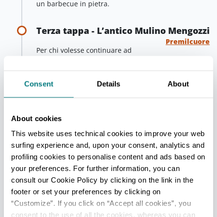
un barbecue in pietra.
Terza tappa - L’antico Mulino Mengozzi
Premilcuore
Per chi volesse continuare ad
avventurarsi nella natura, il territorio offre altre
occasioni di cammino interessanti.
Consent
Details
About
Tra queste il
Sentiero Natura
(durata del percorso:
2 ore circa /lunghezza: 2 km). Si tratta di un itinerario
ad anello, di facile percorrenza e leggero dislivello,
About cookies
adatto anche ai bambini che siano un minimo
allenati a camminare.
This website uses technical cookies to improve your web
Il sentiero parte dal parcheggio del Ristorante della
surfing experience and, upon your consent, analytics and
Residenza Turistica
Fiumicello
, in via Fiumicello 1,
profiling cookies to personalise content and ads based on
presso la località omonima situata a circa 6 km dal
your preferences. For further information, you can
centro storico di Premilcuore lungo la SS 9 ter.
consult our Cookie Policy by clicking on the link in the
Si tratta di un
trekking didattico
che lungo il
footer or set your preferences by clicking on
percorso, tramite appositi pannelli, racconta come
“Customize”. If you click on “Accept all cookies”, you
vivesse l’uomo in queste zone prima dello
consent to the use of all the cookies, whereas you can