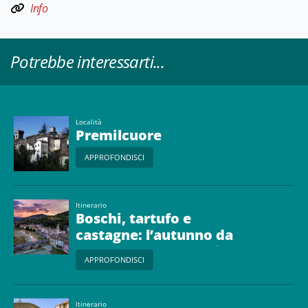
Info
Potrebbe interessarti...
Località
Premilcuore
APPROFONDISCI
Itinerario
Boschi, tartufo e
castagne: l’autunno da
gustare nell’Appennino
APPROFONDISCI
forlivese
Itinerario