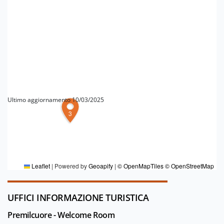
Ultimo aggiornamento 10/03/2025
3
PER MAGGIORI INFORMAZIONI
Redazione Turismo forlivese
Leaflet
|
Powered by
Geoapify
|
© OpenMapTiles
© OpenStreetMap
UFFICI INFORMAZIONE TURISTICA
Premilcuore - Welcome Room