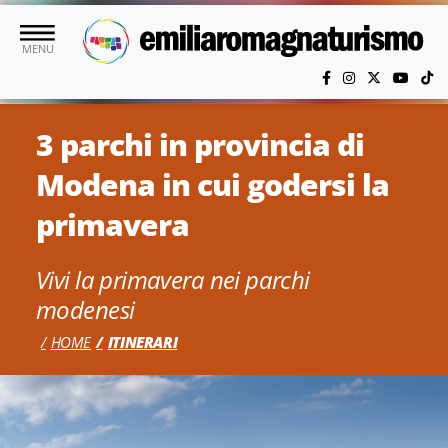
Vai al contenuto principale
MENU
3 parchi in provincia di
Modena in cui godersi la
primavera
Vivi la primavera nei parchi
modenesi
HOME
ITINERARI