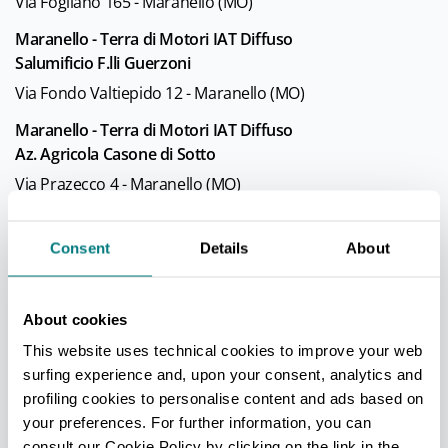
Via Fogliano 165 - Maranello (MO)
Maranello - Terra di Motori IAT Diffuso
Salumificio F.lli Guerzoni
Via Fondo Valtiepido 12 - Maranello (MO)
Maranello - Terra di Motori IAT Diffuso
Az. Agricola Casone di Sotto
Via Prazecco 4 - Maranello (MO)
Maranello - Terra di Motori IAT Diffuso
Bersana Azienda Agricola di Riccardo Iaccheri
Consent
Details
About
Via Fogliano 161 - Maranello (MO)
Maranello - Terra di Motori IAT Diffuso
About cookies
Race Art 27 Maranello Srl
This website uses technical cookies to improve your web
Via Dino Ferrari 61 - Maranello (MO)
surfing experience and, upon your consent, analytics and
profiling cookies to personalise content and ads based on
Maranello - Terra di Motori IAT Diffuso
your preferences. For further information, you can
La Bibulca
consult our Cookie Policy by clicking on the link in the