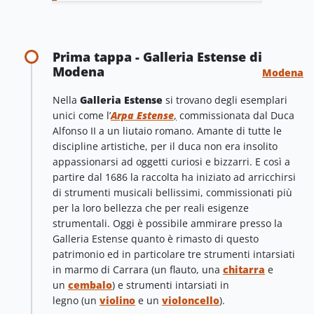
Prima tappa - Galleria Estense di
Modena
Modena
Nella
Galleria Estense
si trovano degli esemplari
unici come l’
Arpa Estense
,
commissionata dal Duca
Alfonso II a un liutaio romano. Amante di tutte le
discipline artistiche, per il duca non era insolito
appassionarsi ad oggetti curiosi e bizzarri. E così a
partire dal 1686 la raccolta ha iniziato ad arricchirsi
di strumenti musicali bellissimi, commissionati più
per la loro bellezza che per reali esigenze
strumentali. Oggi è possibile ammirare presso la
Galleria Estense quanto è rimasto di questo
patrimonio ed in particolare tre strumenti intarsiati
in marmo di Carrara (un flauto, una
chitarra
e
un
cembalo
) e strumenti intarsiati in
legno (un
violino
e un
violoncello
).