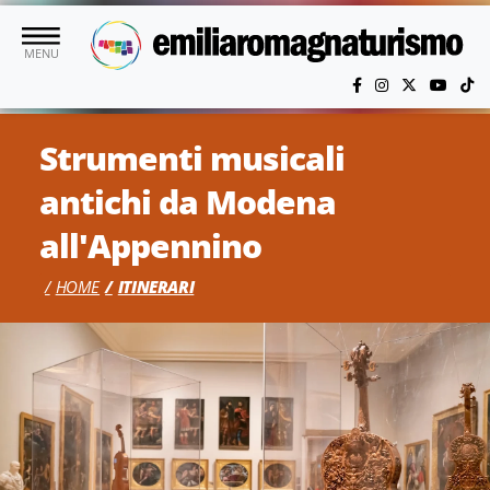
Vai al contenuto principale
MENU
Strumenti musicali
antichi da Modena
all'Appennino
HOME
ITINERARI