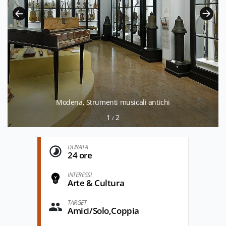
Modena, Strumenti musicali antichi
1
2
/
DURATA
24 ore
INTERESSI
Arte & Cultura
TARGET
Amici/Solo,Coppia