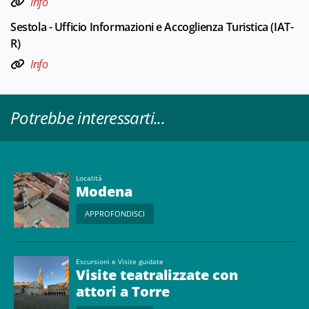
Info
Sestola - Ufficio Informazioni e Accoglienza Turistica (IAT-
R)
Info
Potrebbe interessarti...
Località
Modena
APPROFONDISCI
Escursioni e Visite guidate
Visite teatralizzate con
attori a Torre
Ghirlandina, Sale