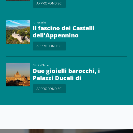
APPROFONDISCI
storiche ed Ex Albergo
Diurno
Itinerario
Il fascino dei Castelli
dell'Appennino
Modenese
APPROFONDISCI
Città d’Arte
Due gioielli barocchi, i
Palazzi Ducali di
Modena e Sassuolo
APPROFONDISCI