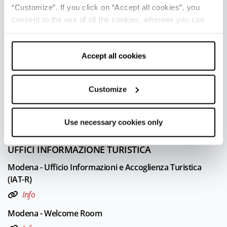
“Customize”. If you click on “Accept all cookies”, you
consent to the use of all the cookies, whereas you can
withdraw your consent by clicking on “Use necessary
cookies only” and only the technical cookies for the
Ultimo aggiornamento 27/06/2025
correct functioning of the website will be used.
Accept all cookies
PER MAGGIORI INFORMAZIONI
Customize
Redazione DT Bologna Modena
Leaflet
|
Powered by
Geoapify
|
© OpenMapTiles
© OpenStreetMap
Use necessary cookies only
UFFICI INFORMAZIONE TURISTICA
Modena - Ufficio Informazioni e Accoglienza Turistica
(IAT-R)
Info
3
Modena - Welcome Room