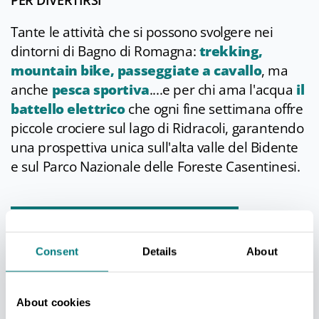
PER DIVERTIRSI
Tante le attività che si possono svolgere nei
dintorni di Bagno di Romagna:
trekking,
mountain bike, passeggiate a cavallo
, ma
anche
pesca sportiva
....e per chi ama l'acqua
il
battello elettrico
che ogni fine settimana offre
piccole crociere sul lago di Ridracoli, garantendo
una prospettiva unica sull'alta valle del Bidente
e sul Parco Nazionale delle Foreste Casentinesi.
PER TENERSI IN FORMA
Consent
Details
About
Le piscine di tre differenti centri termali sono
culle di benessere per chi ama il calore delle
acque e le coccole dell'idromassaggio. La rete
About cookies