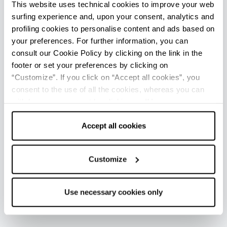
sentieristica della
Val di Bagno Trek
, estesa per
This website uses technical cookies to improve your web
oltre 200 km, è la palestra naturale di
surfing experience and, upon your consent, analytics and
escursionisti e amanti della mountain bike. I
profiling cookies to personalise content and ads based on
percorsi vita lungo il Savio e nella nuova via
your preferences. For further information, you can
consult our Cookie Policy by clicking on the link in the
pedonale per San Piero sono invece l'itinerario
footer or set your preferences by clicking on
ideale per chi si rilassa con semplici passeggiate.
“Customize”. If you click on “Accept all cookies”, you
consent to the use of all the cookies, whereas you can
withdraw your consent by clicking on “Use necessary
cookies only” and only the technical cookies for the
APPUNTAMENTI DI RILIEVO
correct functioning of the website will be used.
Accept all cookies
Ogni anno un ricco
calendario di eventi
per
allietare il soggiorno degli ospiti della tranquilla
Customize
località termale.
Use necessary cookies only
NEI DINTORNI