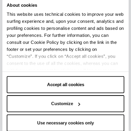
antiquariato arricchiscono ogni anno il
About cookies
programma della Sagra.
This website uses technical cookies to improve your web
surfing experience and, upon your consent, analytics and
profiling cookies to personalise content and ads based on
NEI DINTORNI
your preferences. For further information, you can
consult our Cookie Policy by clicking on the link in the
La Val Taro e l’adiacente Val Ceno racchiudono
footer or set your preferences by clicking on
numerosi paesi e borghi antichi, tra cui
Bedonia
“Customize”. If you click on “Accept all cookies”, you
consent to the use of all the cookies, whereas you can
(13 km),
Albareto
(9 km),
Compiano
(11 km) e
withdraw your consent by clicking on “Use necessary
Bardi
(30 km).
cookies only” and only the technical cookies for the
Gli appassionati di astronomia non potranno
correct functioning of the website will be used.
Accept all cookies
perdere la visita al planetario di Bedonia,
inserito nel complesso del seminario vescovile.
Chi vuole continuare a gustare le tipicità del
Customize
territorio potrà fare una sosta nello storico
borgo di Albareto, collocato lungo la “Strada del
Use necessary cookies only
Fungo Porcino”.