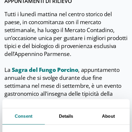
APPUNTAMENTI DI RILIEVO
Tutti i lunedì mattina nel centro storico del
paese, in concomitanza con il mercato
settimanale, ha luogo il Mercato Contadino,
un’occasione unica per gustare i migliori prodotti
tipici e del biologico di provenienza esclusiva
dell’Appennino Parmense.
La
Sagra del Fungo Porcino
, appuntamento
annuale che si svolge durante due fine
settimana nel mese di settembre, è un evento
gastronomico all'insegna delle tipicità della
cucina borgotarese ma anche un
appuntamento culturale con eventi che
Consent
Details
About
racchiudono la storia, la cultura e l’anima della
vallata. Musica, mostre fotografiche e di