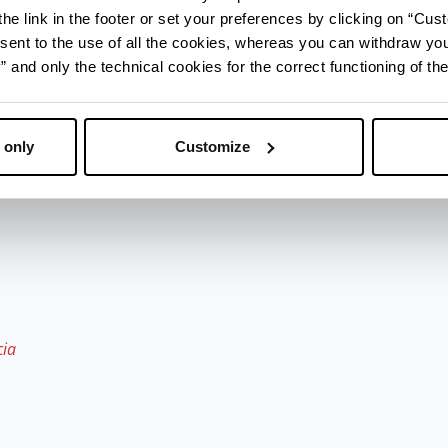
di biodiversità.
he link in the footer or set your preferences by clicking on “Cust
e accessibile, con percorsi adatti a tutti sia in est
sent to the use of all the cookies, whereas you can withdraw yo
tupendi boschi e rifugi accoglienti.
and only the technical cookies for the correct functioning of the
troviamo
Casarola
, un piccolo paesino che fu luogo
ucci
.
 only
Customize
cia