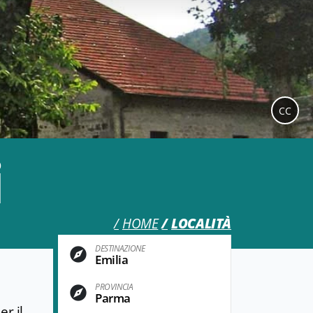
CC
i
HOME
LOCALITÀ
DESTINAZIONE
Emilia
PROVINCIA
Parma
r il