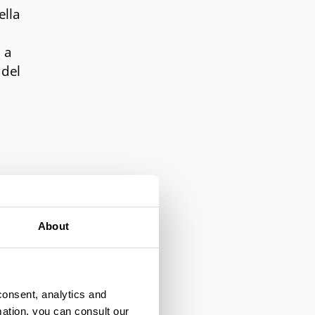
ella
 a
 del
no
About
ari
consent, analytics and
ole
mation, you can consult our