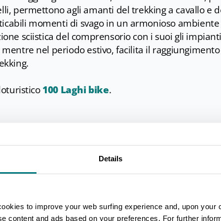
lli, permettono agli amanti del trekking a cavallo e d
ticabili momenti di svago in un armonioso ambiente
ione sciistica del comprensorio con i suoi gli impianti
 mentre nel periodo estivo, facilita il raggiungimento
ekking.
loturistico
100 Laghi bike
.
anche destinazione ideale per una gita o un soggior
Details
nto Laghi
, che tutela una porzione di circa 26000 ett
prossimità con le province di Reggio-Emilia e Massa-
cookies to improve your web surfing experience and, upon your 
riche (dai 400 ai 1650 m s.l.m.) garantisce una notev
ise content and ads based on your preferences. For further infor