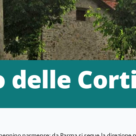
delle Cort
ppennino parmense: da Parma si segue la direzione pe