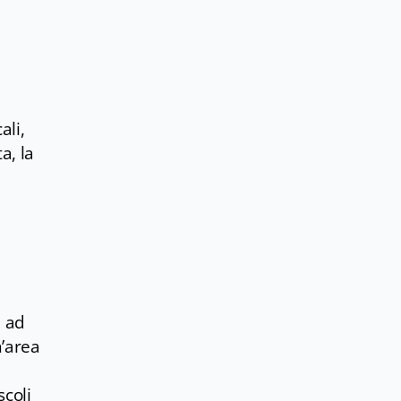
ali,
a, la
a ad
n’area
scoli