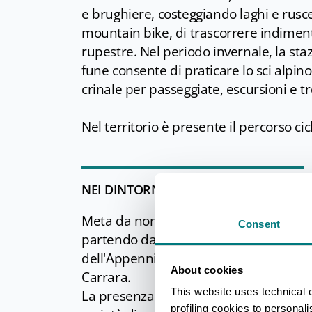
e brughiere, costeggiando laghi e rusce
mountain bike, di trascorrere indimen
rupestre. Nel periodo invernale, la staz
fune consente di praticare lo sci alpino
crinale per passeggiate, escursioni e tr
Nel territorio è presente il percorso cic
NEI DINTORNI
Meta da non perdere nei dintorni, ma 
Consent
partendo da Parma, è il
Parco dei Ce
dell'Appennino parmense orientale in 
About cookies
Carrara.
This website uses technical 
La presenza delle diverse fasce altimet
profiling cookies to personal