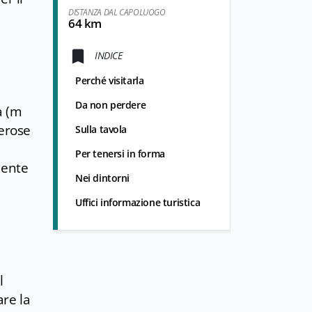
DISTANZA DAL CAPOLUOGO
64 km
INDICE
Perché visitarla
Da non perdere
a (m
merose
Sulla tavola
Per tenersi in forma
nente
Nei dintorni
Uffici informazione turistica
l
re la