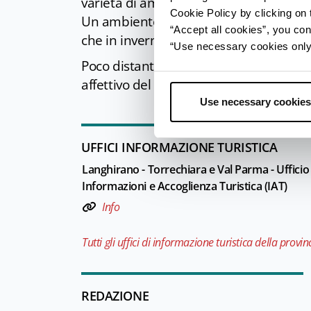
varietà di ambienti e un elevato grado 
Cookie Policy by clicking on t
Un ambiente di media montagna ospitale 
“Accept all cookies”, you con
che in inverno, laghetti di montagna, s
“Use necessary cookies only” 
Poco distante da Monchio delle Corti 
affettivo del noto poeta
Attilio Bertol
Use necessary cookies
UFFICI INFORMAZIONE TURISTICA
Langhirano - Torrechiara e Val Parma - Ufficio
Informazioni e Accoglienza Turistica (IAT)
Info
Tutti gli uffici di informazione turistica della provin
REDAZIONE