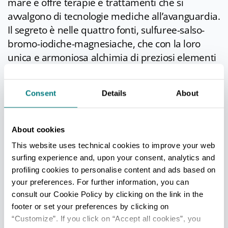
mare e offre terapie e trattamenti che si
avvalgono di tecnologie mediche all’avanguardia.
Il segreto è nelle quattro fonti, sulfuree-salso-
bromo-iodiche-magnesiache, che con la loro
unica e armoniosa alchimia di preziosi elementi
sono una risorsa straordinaria per la cura e il
benessere del corpo e dello spirito. Lo
Consent
Details
About
stabilimento ospita anche un centro estetico e
del benessere.
About cookies
A Riccione lo sport è più di un gioco: l’Italo
Nicoletti è un centro sportivo d’eccellenza dove
This website uses technical cookies to improve your web
praticare ogni tipo di attività. Allo
Stadio del
surfing experience and, upon your consent, analytics and
profiling cookies to personalise content and ads based on
nuoto
si svolgono manifestazioni prestigiose a
your preferences. For further information, you can
livello nazionale e internazionale, grazie alle due
consult our Cookie Policy by clicking on the link in the
piscine olimpioniche. Il Playhall è un palazzetto
footer or set your preferences by clicking on
multifunzionale, attrezzato per ospitare gare di
“Customize”. If you click on “Accept all cookies”, you
vario genere.