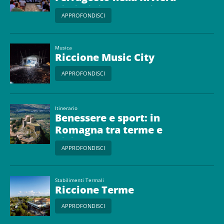
di Rimini fra fuochi e
APPROFONDISCI
concerti!
Musica
Riccione Music City
APPROFONDISCI
Itinerario
Benessere e sport: in
Romagna tra terme e
bici
APPROFONDISCI
Stabilimenti Termali
Riccione Terme
APPROFONDISCI