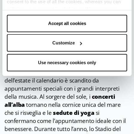
consent to the use of all the cookies, whereas you can
withdraw your consent by clicking on “Use necessary
cookies only” and only the technical cookies for the
correct functioning of the website will be used.
Accept all cookies
APPUNTAMENTI DI RILIEVO
A Pasqua, la stagione turistica inaugura con
Customize
eventi spettacolari e di intrattenimento. Nel
mese di luglio si svolge
Ciné
, l’evento dedicato
Use necessary cookies only
alle giornate estive di cinema con anteprime e
spettacoli per il grande pubblico; nel cuore
dell’estate il calendario è scandito da
appuntamenti speciali con i grandi interpreti
della musica. Al sorgere del sole, i
concerti
all’alba
tornano nella cornice unica del mare
che si risveglia e le
sedute di yoga
si
confermano come l’appuntamento ideale con il
benessere. Durante tutto l’anno, lo Stadio del