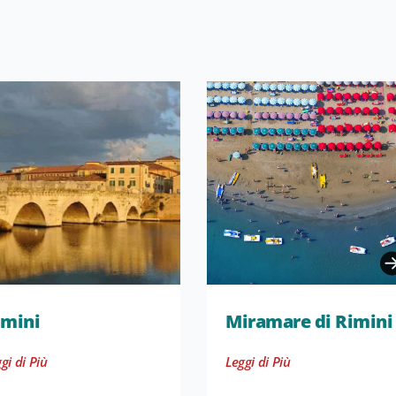
imini
Miramare di Rimini
gi di Più
Leggi di Più