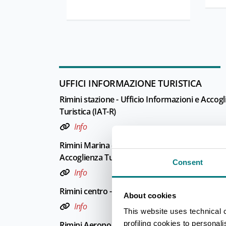
UFFICI INFORMAZIONE TURISTICA
Rimini stazione - Ufficio Informazioni e Accog
Turistica (IAT-R)
Info
Rimini Marina centro - Ufficio Informazioni e
Accoglienza Turistica (IAT)
Consent
Info
Rimini centro - Welcome Room
About cookies
Info
This website uses technical 
profiling cookies to personal
Rimini Aeroporto - Welcome Room