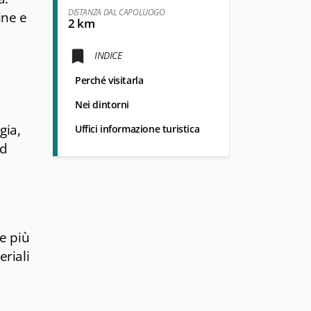
DISTANZA DAL CAPOLUOGO
ine e
2 km
INDICE
Perché visitarla
Nei dintorni
gia,
Uffici informazione turistica
nd
e più
riali