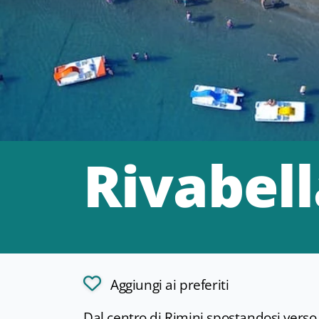
Rivabell
Aggiungi ai preferiti
Dal centro di Rimini spostandosi verso 