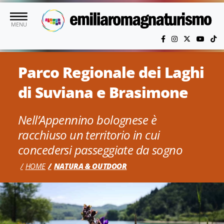
Vai al contenuto principale
MENU
Parco Regionale dei Laghi
di Suviana e Brasimone
Nell’Appennino bolognese è
racchiuso un territorio in cui
concedersi passeggiate da sogno
HOME
NATURA & OUTDOOR