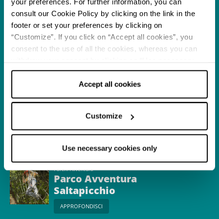
your preferences. For further information, you can
consult our Cookie Policy by clicking on the link in the
footer or set your preferences by clicking on
Itinerario
“Customize”. If you click on “Accept all cookies”, you
Appennino bolognese in
consent to the use of all the cookies, whereas you can
camper
withdraw your consent by clicking on “Use necessary
APPROFONDISCI
cookies only” and only the technical cookies for the
correct functioning of the website will be used.
Accept all cookies
Itinerario
A spasso per
Customize
l’Appennino Bolognese
con i bambini
APPROFONDISCI
Use necessary cookies only
Parchi Avventura
Parco Avventura
Saltapicchio
APPROFONDISCI