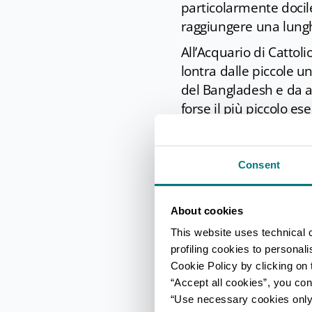
particolarmente docil
raggiungere una lung
All’Acquario di Cattol
lontra dalle piccole 
del Bangladesh e da al
forse il più piccolo es
Un percorso specifico 
dell’acquario dimorano 
Consent
le
iguane
.
Da non perdere anche la
About cookies
trigoni in compagnia de
This website uses technical 
squali toro, dormendo 
profiling cookies to personal
Il parco è aperto tutti
Cookie Policy by clicking on t
metà settembre, e in o
“Accept all cookies”, you con
e ingressi gratuiti per
“Use necessary cookies only” 