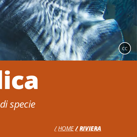
CC
lica
di specie
HOME
RIVIERA