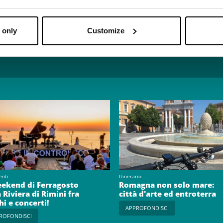
ni
,
Oltremare di Riccione
e
Aquafan
.
e
 only
Customize
enti
Itinerario
eekend di Ferragosto
Romagna non solo mare:
a Riviera di Rimini fra
città d'arte ed entroterra
hi e concerti!
APPROFONDISCI
ROFONDISCI