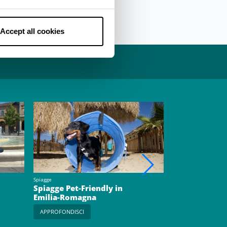
Accept all cookies
Spiagge
Esperienze
Spiagge Pet-Friendly in
Longiano e R
Emilia-Romagna
Due borghi so
tempo
APPROFONDISCI
PRENOTA