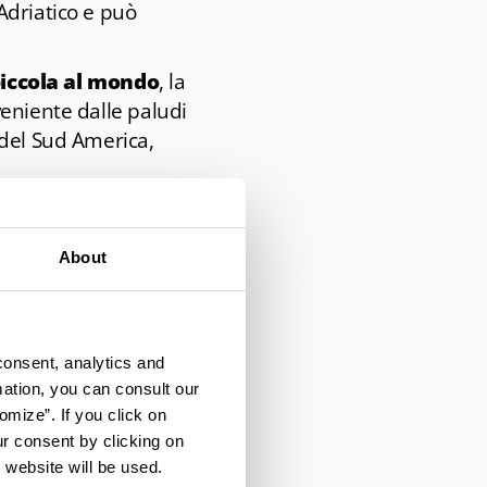
Adriatico e può
piccola al mondo
, la
eniente dalle paludi
del Sud America,
acqua. In queste teche
amaleonti
, i
gechi
e
About
, pinguini, lontre e
faccia a faccia con gli
consent, analytics and
mation, you can consult our
ente da metà aprile a
omize”. If you click on
izio. Oltre a riduzioni
ur consent by clicking on
ti combinati con
Italia
 website will be used.