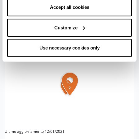
le eccellenze della sua produzione vinicola regionale.
correct functioning of the website will be used.
Accept all cookies
+
Customize
−
Use necessary cookies only
2
1
Ultimo aggiornamento 12/01/2021