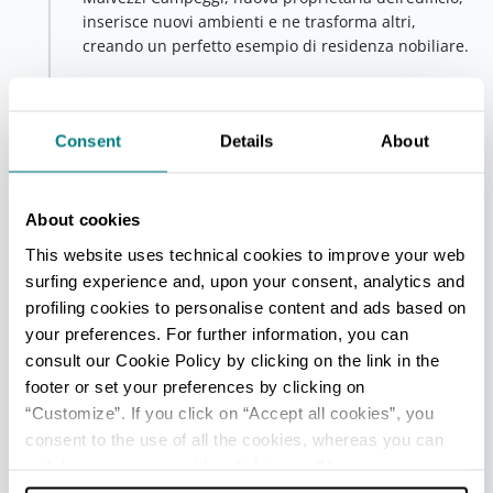
inserisce nuovi ambienti e ne trasforma altri,
creando un perfetto esempio di residenza nobiliare.
La visita alla Rocca è ideale anche per i bambini: uno
speciale “quadernone”, disponibile alla biglietteria
della casa museo, guiderà i piccoli visitatori
Consent
Details
About
attraverso le sale grazie all’incontro con tanti
personaggi curiosi. Il più affascinante è certamente il
drago Fyrstan
, che riposa nel mastio della Rocca: il
About cookies
suo risveglio è previsto ogni due anni, in occasione
This website uses technical cookies to improve your web
della manifestazione dedicata al mondo del
fantastico,
Fantastika
. Numerose sono inoltre le
surfing experience and, upon your consent, analytics and
possibilità di attività didattiche e laboratori.
profiling cookies to personalise content and ads based on
your preferences. For further information, you can
La Rocca di Dozza non solo rappresenta il punto di
consult our Cookie Policy by clicking on the link in the
partenza per una visita all’incantevole borgo dai
footer or set your preferences by clicking on
Muri Dipinti che la ospita, ma offre anche golosi
“Customize”. If you click on “Accept all cookies”, you
spunti per gli appassionati di enogastronomia: i
consent to the use of all the cookies, whereas you can
sotterranei della Rocca ospitano infatti l’
Enoteca
Regionale dell’Emilia Romagna
, il luogo ideale per
withdraw your consent by clicking on “Use necessary
conoscere ed esplorare l’Emilia Romagna attraverso
cookies only” and only the technical cookies for the