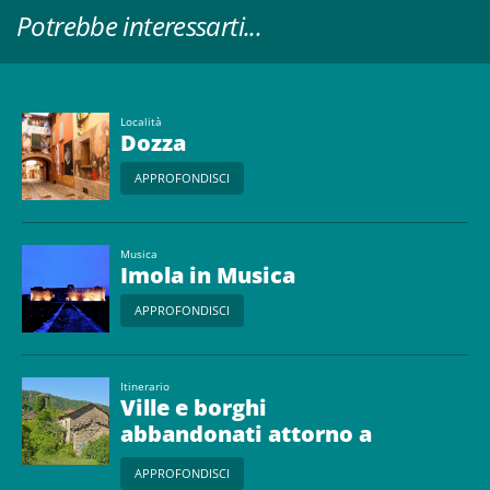
Potrebbe interessarti...
Località
Dozza
APPROFONDISCI
Musica
Imola in Musica
APPROFONDISCI
Itinerario
Ville e borghi
abbandonati attorno a
Imola
APPROFONDISCI