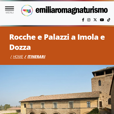
Vai al contenuto principale
MENU
Rocche e Palazzi a Imola e
Dozza
HOME
ITINERARI