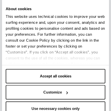
About cookies
REDAZIONE
This website uses technical cookies to improve your web
Redazione Regionale
surfing experience and, upon your consent, analytics and
profiling cookies to personalise content and ads based on
Ultimo aggiornamento 04/12/2020
your preferences. For further information, you can
consult our Cookie Policy by clicking on the link in the
footer or set your preferences by clicking on
COME ARRIVARE
“Customize”. If you click on “Accept all cookies”, you
consent to the use of all the cookies, whereas you can
+
withdraw your consent by clicking on “Use necessary
cookies only” and only the technical cookies for the
−
correct functioning of the website will be used.
Accept all cookies
Customize
Use necessary cookies only