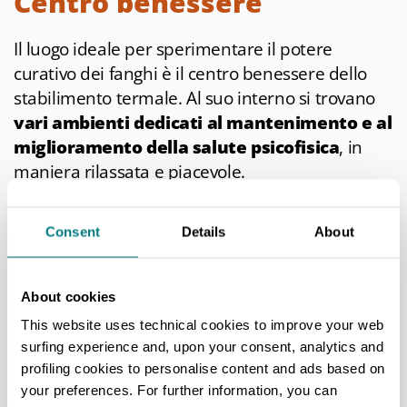
Centro benessere
Il luogo ideale per sperimentare il potere
curativo dei fanghi è il centro benessere dello
stabilimento termale. Al suo interno si trovano
vari ambienti dedicati al mantenimento e al
miglioramento della salute psicofisica
, in
maniera rilassata e piacevole.
Nel
Thermarium
si può seguire un vero e
proprio percorso benessere che comprende
Consent
Details
About
sauna finlandese, bagno turco, temporale
d’acqua, docce emozionali, un’area relax con
About cookies
tisaneria e il misuratore del benessere.
This website uses technical cookies to improve your web
Le
piscine di acqua salsobromoiodica
con
surfing experience and, upon your consent, analytics and
temperatura che oscilla fra i 32° e i 34° sono
profiling cookies to personalise content and ads based on
invece un toccasana per tonificare il corpo grazie
your preferences. For further information, you can