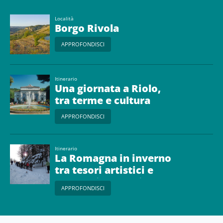
Località
Borgo Rivola
APPROFONDISCI
Itinerario
Una giornata a Riolo,
tra terme e cultura
APPROFONDISCI
Itinerario
La Romagna in inverno
tra tesori artistici e
paesaggi naturali
APPROFONDISCI