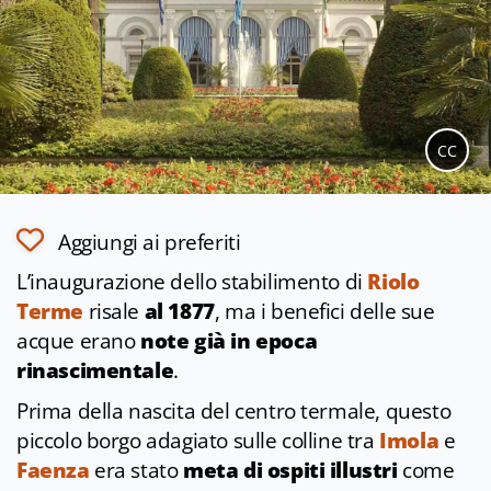
CC
Aggiungi ai preferiti
L’inaugurazione dello stabilimento di
Riolo
Terme
risale
al 1877
, ma i benefici delle sue
acque erano
note già in epoca
rinascimentale
.
Prima della nascita del centro termale, questo
piccolo borgo adagiato sulle colline tra
Imola
e
Faenza
era stato
meta di ospiti illustri
come