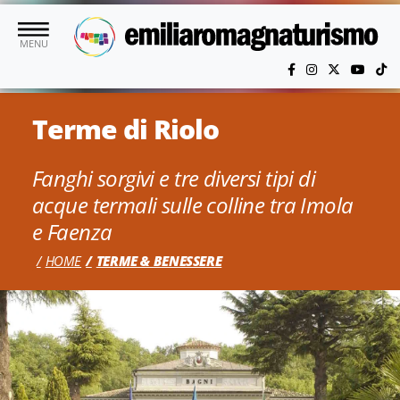
Vai al contenuto principale
MENU
Terme di Riolo
Fanghi sorgivi e tre diversi tipi di
acque termali sulle colline tra Imola
e Faenza
HOME
TERME & BENESSERE