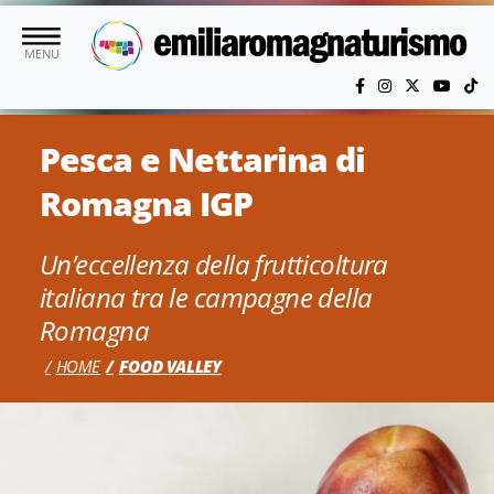
Vai al contenuto principale
MENU
Pesca e Nettarina di
Romagna IGP
Un’eccellenza della frutticoltura
italiana tra le campagne della
Romagna
HOME
FOOD VALLEY