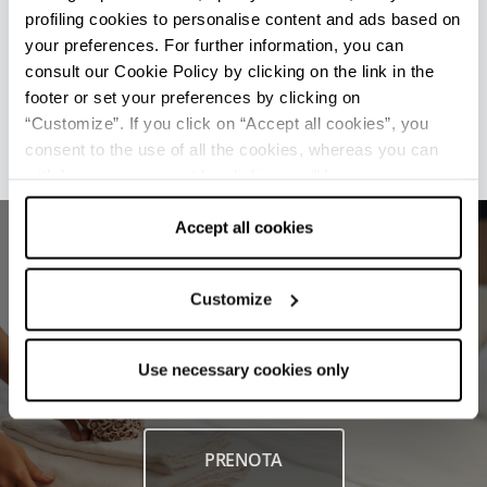
profiling cookies to personalise content and ads based on
la preparazione di macedonie, gelati e dolci.
your preferences. For further information, you can
Info
consult our Cookie Policy by clicking on the link in the
footer or set your preferences by clicking on
Ultimo aggiornamento 03/03/2022
“Customize”. If you click on “Accept all cookies”, you
consent to the use of all the cookies, whereas you can
withdraw your consent by clicking on “Use necessary
cookies only” and only the technical cookies for the
correct functioning of the website will be used.
Accept all cookies
Customize
Trova le migliori strutture per le tue
Use necessary cookies only
vacanze in Emilia Romagna
PRENOTA