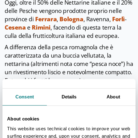
Oggi, oltre il 50% delle Nettarine italiane e il 20%
delle Pesche vengono prodotte proprio nelle
province di
Ferrara
,
Bologna
, Ravenna,
Forlì
-
Cesena
e
Rimini
, facendo di questa terra la
culla della frutticoltura italiana ed europea.
A differenza della pesca romagnola che è
caratterizzata da una buccia vellutata, la
nettarina (altrimenti nota come “pesca noce”) ha
un rivestimento liscio e notevolmente compatto.
Entrambi i frutti hanno consistenza succosa e
sapore dolce e zuccherino.
Consent
Details
About
In cucina
About cookies
Fresche al taglio, in succhi, in confetture o
sciroppate, le pesche sono consumate
This website uses technical cookies to improve your web
surfing experience and, upon your consent, analytics and
solitamente alla fine dei pasti e sono l’ideale per