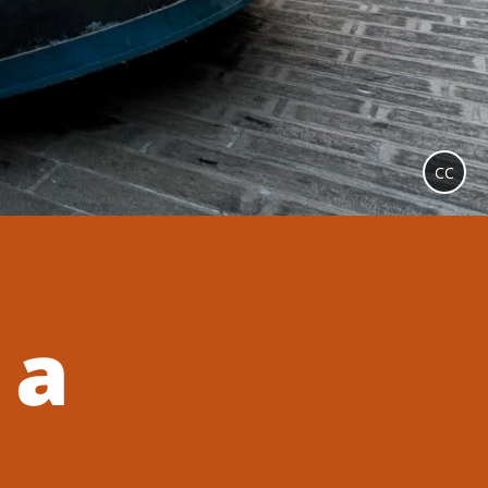
CC
 a