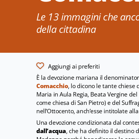
Le 13 immagini che anco
della cittadina
Aggiungi ai preferiti
È la devozione mariana il denominato
Comacchio
, lo dicono le tante chies
Maria in Aula Regia, Beata Vergine de
come chiesa di San Pietro) e del Suffra
nell’Ottocento, anch’esse intitolate all
Una devozione condizionata dal conte
dall’acqua
, che ha definito il destino 