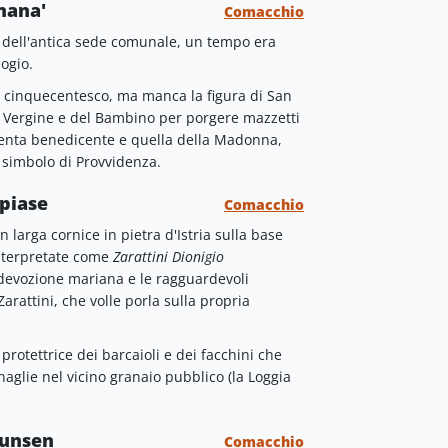
mana'
Comacchio
ta dell'antica sede comunale, un tempo era
ogio.
co cinquecentesco, ma manca la figura di San
lla Vergine e del Bambino per porgere mazzetti
venta benedicente e quella della Madonna,
simbolo di Provvidenza.
piase
Comacchio
larga cornice in pietra d'Istria sulla base
interpretate come
Zarattini Dionigio
e devozione mariana e le ragguardevoli
arattini, che volle porla sulla propria
rotettrice dei barcaioli e dei facchini che
naglie nel vicino granaio pubblico (la Loggia
bunsen
Comacchio