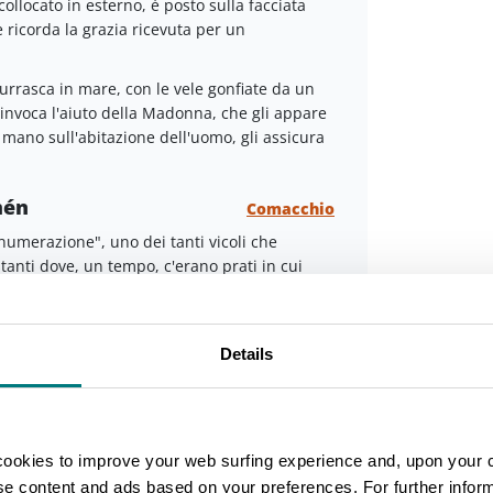
llocato in esterno, è posto sulla facciata
 ricorda la grazia ricevuta per un
rrasca in mare, con le vele gonfiate da un
 invoca l'aiuto della Madonna, che gli appare
 mano sull'abitazione dell'uomo, gli assicura
mén
Comacchio
 numerazione", uno dei tanti vicoli che
stanti dove, un tempo, c'erano prati in cui
ostino Carracci e presenta un'immagine della
zione delle donne che avevano problemi
Leaflet
Details
a nicchia era posto un lume che serviva sia per
 l'oscurità della via.
’ ad Galo
Comacchio
cookies to improve your web surfing experience and, upon your 
 catino in terracotta incassato nella muratura
ise content and ads based on your preferences. For further infor