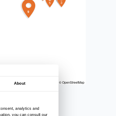
4
3
5
9
|
Powered by
Geoapify
|
© OpenMapTiles
© OpenStreetMap
About
consent, analytics and
mation, you can consult our