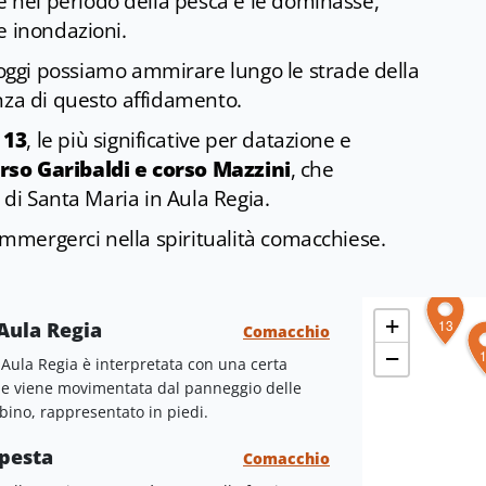
nel periodo della pesca e le dominasse,
e inondazioni.
 oggi possiamo ammirare lungo le strade della
anza di questo affidamento.
 13
, le più significative per datazione e
rso Garibaldi e corso Mazzini
, che
o di Santa Maria in Aula Regia.
mmergerci nella spiritualità comacchiese.
+
13
 Aula Regia
Comacchio
−
 Aula Regia è interpretata con una certa
tale viene movimentata dal panneggio delle
bino, rappresentato in piedi.
mpesta
Comacchio