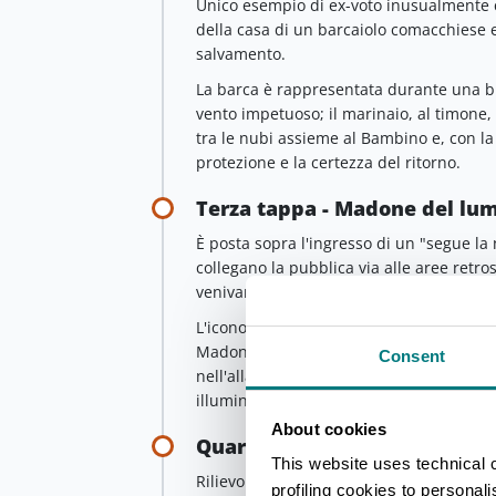
Unico esempio di ex-voto inusualmente co
della casa di un barcaiolo comacchiese e
salvamento.
La barca è rappresentata durante una bu
vento impetuoso; il marinaio, al timone,
tra le nubi assieme al Bambino e, con la
protezione e la certezza del ritorno.
Terza tappa - Madone del lu
È posta sopra l'ingresso di un "segue la
collegano la pubblica via alle aree retro
venivano tirate in secca le barche.
L'iconografia richiama una stampa di Ag
Madonna del Latte, tema caro alla devo
Consent
nell'allattamento dei figli. Ai piedi dell
illuminare l'immagine che per rischiarare
About cookies
Quarta tappa - Madone dla Ca
This website uses technical 
Rilievo ottenuto sul fondo concavo di un
profiling cookies to personal