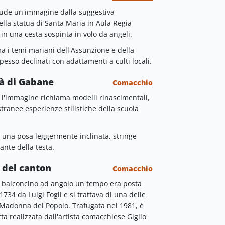
hiude un'immagine dalla suggestiva
ella statua di Santa Maria in Aula Regia
 in una cesta sospinta in volo da angeli.
 i temi mariani dell'Assunzione e della
pesso declinati con adattamenti a culti locali.
à di Gabane
Comacchio
, l'immagine richiama modelli rinascimentali,
tranee esperienze stilistiche della scuola
n una posa leggermente inclinata, stringe
nte della testa.
 del canton
Comacchio
o balconcino ad angolo un tempo era posta
734 da Luigi Fogli e si trattava di una delle
a Madonna del Popolo. Trafugata nel 1981, è
tta realizzata dall'artista comacchiese Giglio