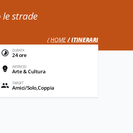
le strade
HOME
ITINERARI
DURATA
24 ore
INTERESSI
Arte & Cultura
TARGET
Amici/Solo,Coppia