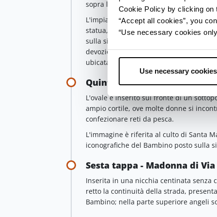
sopra l'ingresso di un vicolo "segue la
Cookie Policy by clicking on t
L'impianto figurativo della Madonna col 
“Accept all cookies”, you con
statua, a medesimo tema, posta nella tor
“Use necessary cookies only” 
sulla sinistra. Per agevolare una più fac
devozionale si associava il nome del prop
ubicata (torre, loggiato, piazza o nome de
Use necessary cookies
Quinta tappa - Madone dl’an
L'ovale è inserito sul fronte di un sottop
ampio cortile, ove molte donne si incont
confezionare reti da pesca.
L'immagine è riferita al culto di Santa M
iconografiche del Bambino posto sulla sin
Sesta tappa - Madonna di Via 
Inserita in una nicchia centinata senza
retto la continuità della strada, presen
Bambino; nella parte superiore angeli 