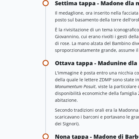
Settima tappa - Madone dla 
Il medaglione, ora inserito nella faccia
posto sul basamento della torre dell'orol
È la rivisitazione di un tema iconografi
Giovannino, cui erano rivolti i gesti de
di rose. La mano alzata del Bambino di
sproporzionatamente grande, assume il 
Ottava tappa - Madunine dla 
L'immagine è posta entro una nicchia con 
della quale le lettere ZDMP sono state 
Monumentum Posuit
, viste la particolar
disponibilità economiche della famiglia Z
abitazione.
Secondo tradizioni orali era la Madonna p
scaricavano i barconi e portavano le gra
dei Signori).
Nona tappa - Madone di Bar