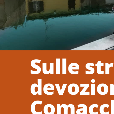
Sulle st
devozio
Comacc