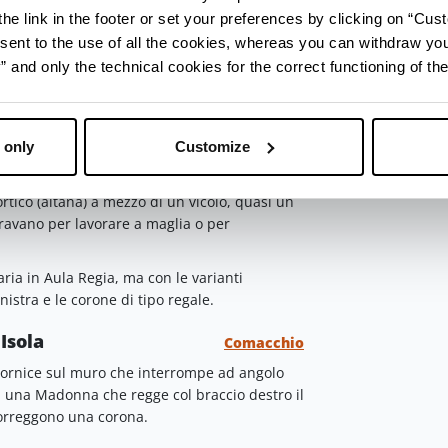
 numerazione".
he link in the footer or set your preferences by clicking on “Cust
Bambino richiama le forme stilistiche della
sent to the use of all the cookies, whereas you can withdraw yo
re dell'orologio, con il Bambino posizionato
and only the technical cookies for the correct functioning of the
ile identificazione, spesso all'immagine
rietario della casa o del luogo in cui era
lla via).
 only
Customize
tene o di gumetel
Comacchio
ortico (altana) a mezzo di un vicolo, quasi un
ravano per lavorare a maglia o per
aria in Aula Regia, ma con le varianti
istra e le corone di tipo regale.
Isola
Comacchio
 cornice sul muro che interrompe ad angolo
ta una Madonna che regge col braccio destro il
sorreggono una corona.