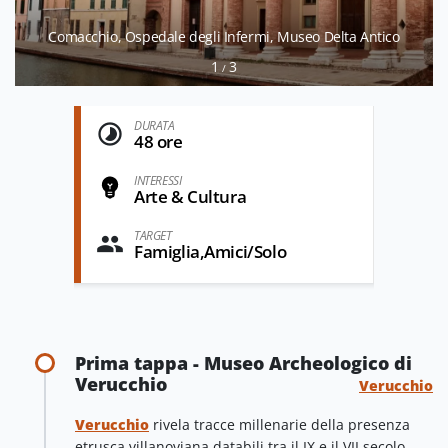
Comacchio, Ospedale degli Infermi, Museo Delta Antico
1
3
/
DURATA
48 ore
INTERESSI
Arte & Cultura
TARGET
Famiglia,Amici/Solo
Prima tappa - Museo Archeologico di
Verucchio
Verucchio
Verucchio
rivela tracce millenarie della presenza
etrusca villanoviana databili tra il IX e il VII secolo