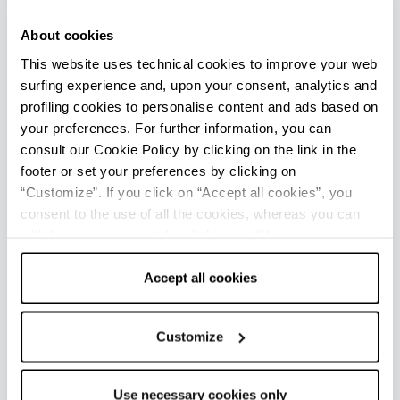
tra i quali piatti, ciotole, contenitori per l’olio, dadi in
osso e pietra. Di produzione etrusca sono invece altri
About cookies
reperti, soprattutto in bronzo, mentre di pregevole
fattura sono anche le
ceramiche alto adriatiche
,
This website uses technical cookies to improve your web
prodotte localmente quando cessarono i commerci
surfing experience and, upon your consent, analytics and
con la Grecia.
profiling cookies to personalise content and ads based on
your preferences. For further information, you can
consult our Cookie Policy by clicking on the link in the
+
footer or set your preferences by clicking on
−
“Customize”. If you click on “Accept all cookies”, you
consent to the use of all the cookies, whereas you can
withdraw your consent by clicking on “Use necessary
cookies only” and only the technical cookies for the
correct functioning of the website will be used.
Accept all cookies
3
Customize
2
Use necessary cookies only