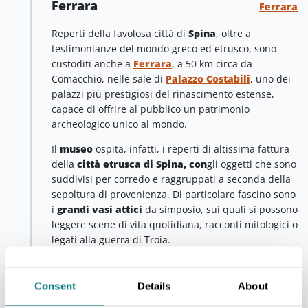
Ferrara
Ferrara
Reperti della favolosa città di
Spina
, oltre a
testimonianze del mondo greco ed etrusco, sono
custoditi anche a
Ferrara
, a 50 km circa da
Comacchio, nelle sale di
Palazzo Costabili
, uno dei
palazzi più prestigiosi del rinascimento estense,
capace di offrire al pubblico un patrimonio
archeologico unico al mondo.
Il
museo
ospita, infatti, i reperti di altissima fattura
della
città etrusca di Spina, con
gli oggetti che sono
suddivisi per corredo e raggruppati a seconda della
sepoltura di provenienza. Di particolare fascino sono
i
grandi vasi attici
da simposio, sui quali si possono
leggere scene di vita quotidiana, racconti mitologici o
legati alla guerra di Troia.
Compaiono opere dei più abili artigiani del tempo e,
accanto ad oggetti di grande ricchezza, come i
Consent
Details
About
diademi in oro, ve ne sono
altri di uso più comune
,