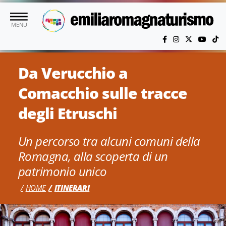
Vai al contenuto principale
MENU
Da Verucchio a
Comacchio sulle tracce
degli Etruschi
Un percorso tra alcuni comuni della
Romagna, alla scoperta di un
patrimonio unico
HOME
ITINERARI