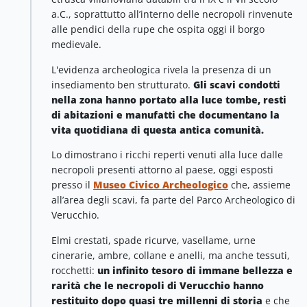
a.C., soprattutto all’interno delle necropoli rinvenute
alle pendici della rupe che ospita oggi il borgo
medievale.
L'evidenza archeologica rivela la presenza di un
insediamento ben strutturato.
Gli scavi condotti
nella zona hanno portato alla luce tombe, resti
di abitazioni e manufatti che documentano la
vita quotidiana di questa antica comunità.
Lo dimostrano i ricchi reperti venuti alla luce dalle
necropoli presenti attorno al paese, oggi esposti
presso il
Museo Civico Archeologico
che, assieme
all’area degli scavi, fa parte del Parco Archeologico di
Verucchio.
Elmi crestati, spade ricurve, vasellame, urne
cinerarie, ambre, collane e anelli, ma anche tessuti,
rocchetti:
un infinito tesoro di immane bellezza e
rarità che le necropoli di Verucchio hanno
restituito dopo quasi tre millenni di storia
e che