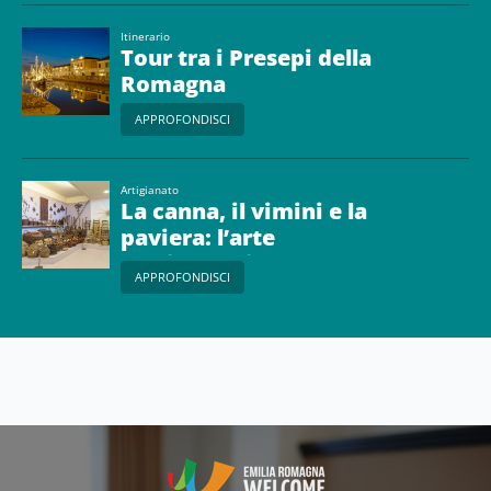
Itinerario
Tour tra i Presepi della
Romagna
APPROFONDISCI
Artigianato
La canna, il vimini e la
paviera: l’arte
dell’intreccio
APPROFONDISCI