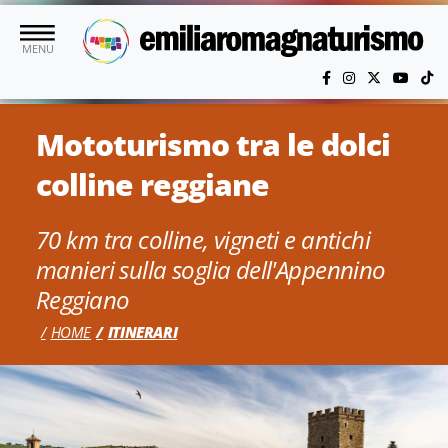
Vai al contenuto principale
MENU
Mototurismo tra le dolci
colline reggiane
70 km tra colline, vigneti e antichi
manieri sulla soglia dell'Appennino
Reggiano
HOME
ITINERARI