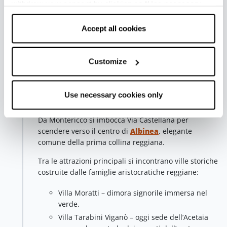
withdraw your consent by clicking on “Use necessary
in sicurezza la bellezza del paesaggio.
cookies only” and only the technical cookies for the
correct functioning of the website will be used.
Accept all cookies
Quinta tappa - Albinea
Albinea
Superato l’abitato di Borzano, si svolta su Via
Customize
dell’Uliveto e si raggiunge la frazione di Montericco,
dove si aprono scorci suggestivi tra lavandeti
profumati, antiche acetaie e la caratteristica chiesa,
Use necessary cookies only
prima in Italia dedicata alla Madonna di Lourdes.
Da Montericco si imbocca Via Castellana per
scendere verso il centro di
Albinea
, elegante
comune della prima collina reggiana.
Tra le attrazioni principali si incontrano ville storiche
costruite dalle famiglie aristocratiche reggiane:
Villa Moratti – dimora signorile immersa nel
verde.
Villa Tarabini Viganò – oggi sede dell’Acetaia