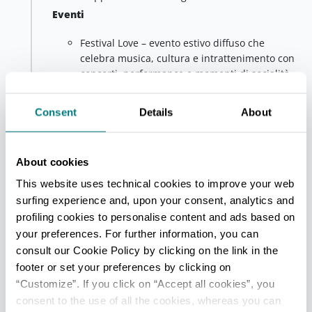
Eventi
Festival Love – evento estivo diffuso che
celebra musica, cultura e intrattenimento con
concerti, performance e momenti di socialità
nel cuore di Scandiano.
Scandiano dei Fiori – manifestazione
Consent
Details
About
primaverile che trasforma il centro storico in
un’esplosione di colori, mercati, artigianato e
installazioni floreali.
About cookies
Fiera di San Giuseppe – appuntamento
This website uses technical cookies to improve your web
tradizionale di marzo con stand gastronomici,
surfing experience and, upon your consent, analytics and
prodotti locali, attrazioni e spettacoli per tutta
profiling cookies to personalise content and ads based on
la famiglia.
your preferences. For further information, you can
Info utili
consult our Cookie Policy by clicking on the link in the
Durante la discesa verso il centro di Scandiano
footer or set your preferences by clicking on
prestare attenzione, soprattutto nei tornanti della
“Customize”. If you click on “Accept all cookies”, you
frazione di Ventoso: la strada offre curve
consent to the use of all the cookies, whereas you can
panoramiche, ma richiede guida attenta per godersi