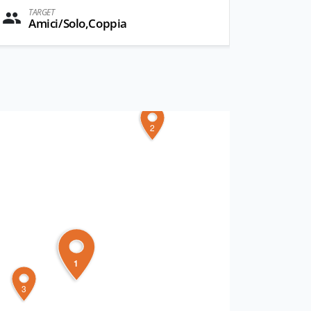
TARGET
Amici/Solo,Coppia
2
1
3