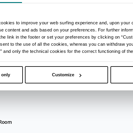
irca un millennio che sul paese sottostante
dal Girone, dalla Rocca e dalle Cannoniere,
rchitettoniche difensive considerate uno dei
fortificata medievale, oggi sede del Museo
cookies to improve your web surfing experience and, upon your 
ise content and ads based on your preferences. For further infor
he link in the footer or set your preferences by clicking on “Cust
luso prima di una tappa a tavola: siamo,
sent to the use of all the cookies, whereas you can withdraw yo
a e quello che certo non manca è una
orare.
and only the technical cookies for the correct functioning of the
in brodo e, ovviamente, la mitica piadina.
tà sono famose quasi quanto le terme grazie a
he si traduce con degustazioni di Sangiovese,
 only
Customize
.
e Room