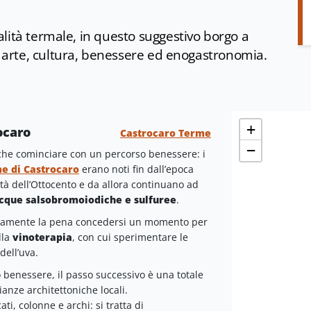
lità termale, in questo suggestivo borgo a
o arte, cultura, benessere ed enogastronomia.
+
ocaro
Castrocaro Terme
−
che cominciare con un percorso benessere: i
e di Castrocaro
erano noti fin dall’epoca
tà dell’Ottocento e da allora continuano ad
cque salsobromoiodiche
e sulfuree
.
ecisamente la pena concedersi un momento per
lla
vinoterapia
, con cui sperimentare le
 dell’uva.
o benessere, il passo successivo è una totale
anze architettoniche locali.
ti, colonne e archi: si tratta di