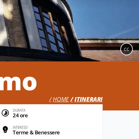
CC
smo
HOME
ITINERARI
DURATA
24 ore
INTERESSI
Terme & Benessere