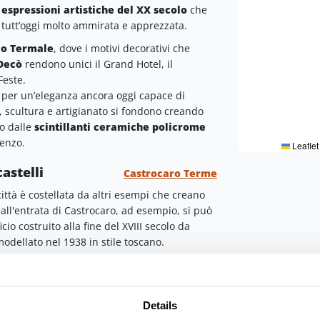
i
espressioni artistiche del XX secolo
che
20, tutt’oggi molto ammirata e apprezzata.
o Termale
, dove i motivi decorativi che
Decò
rendono unici il Grand Hotel, il
 Feste.
ue per un’eleganza ancora oggi capace di
ra, scultura e artigianato si fondono creando
to dalle
scintillanti ceramiche policrome
renzo.
Leaflet
astelli
Castrocaro Terme
ttà è costellata da altri esempi che creano
ll'entrata di Castrocaro, ad esempio, si può
icio costruito alla fine del XVIII secolo da
dellato nel 1938 in stile toscano.
a del Sole
Terra del Sole
’arte di Castrocaro. Il Borgo ha conservato
Details
o di storia:
l’impianto urbanistico