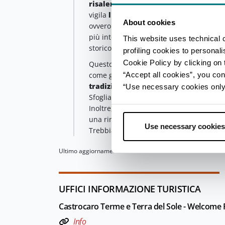
risalente al Medioevo
. Infatti, è da c
vigila
l'imponente Fortezza
, composta 
About cookies
ovvero gli Arsenali Medicei. Tre opere a
più interessanti esempi di architettura 
This website uses technical 
storico.
profiling cookies to personal
Cookie Policy by clicking on t
Questo itinerario non può definirsi conc
“Accept all cookies”, you con
come già detto, nel cuore della Romagn
tradizione enogastronomica
da assap
“Use necessary cookies only” 
Sfoglia fresca, lasagne verdi, passatelli 
Inoltre, le colline che circondano la cit
una rinomata
tradizione vitivinicola
c
Use necessary cookies
Trebbiano, Albana, Pagadebit e Cagnina
Ultimo aggiornamento 24/06/2025
UFFICI INFORMAZIONE TURISTICA
Castrocaro Terme e Terra del Sole - Welcom
Info