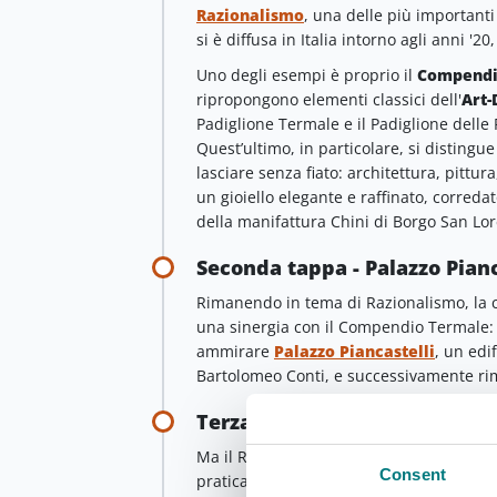
Razionalismo
, una delle più important
si è diffusa in Italia intorno agli anni '
Uno degli esempi è proprio il
Compendi
ripropongono elementi classici dell'
Art-
Padiglione Termale e il Padiglione delle
Quest’ultimo, in particolare, si disting
lasciare senza fiato: architettura, pittu
un gioiello elegante e raffinato, correda
della manifattura Chini di Borgo San Lo
Seconda tappa - Palazzo Pianc
Rimanendo in tema di Razionalismo, la ci
una sinergia con il Compendio Termale: a
ammirare
Palazzo Piancastelli
, un edif
Bartolomeo Conti, e successivamente rimo
Terza tappa - Fortezza di Terr
Ma il Razionalismo non è l’unica forma d
Consent
praticamente intatto un importante pezz