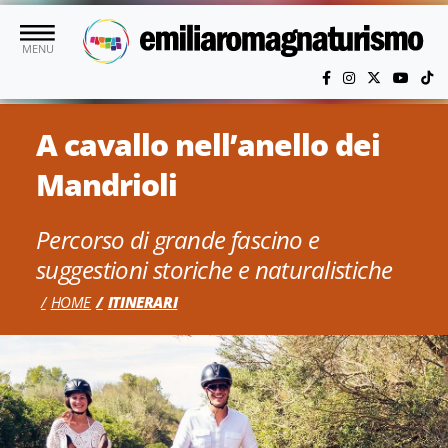
Vai al contenuto principale
MENU
A cavallo nell’anello dei
Mandrioli
Percorso di grande fascino e
suggestioni storiche e naturalistiche
HOME
ITINERARI