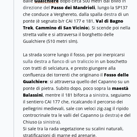
dalle
Gualchiere
dopo circa 500 metri dal bivio
in
direzione de
l
Passo dei Mandrioli
,
lungo la SP137
che conduce a Verghereto, dalla spalla
destra
di un
ponte
(
è segnato b/r CAI 177 e 181,
Val di Bagno
Trek
,
Cammino di San Vicinio
). Si scende poi nella
stretta valle e si attraversa
il borghetto delle
Gualchiere (510
metri slm
).
La strada scorre lungo il fosso, per poi
inerpicarsi
sulla destra a fianco di un traliccio
in
un boschetto
con tratti di selciatura, e presto giungere alla
confluenza dei torrenti che originano il
Fosso delle
Gualchiere
: si attraversa quello del Capanno su un
ponte di pietra. Subito dopo, poco sopra la
maestà
Balassini
, mentre il 181 biforca a s
inistra,
seguiamo
il sentiero CAI 177 che, ricalcando il percorso dei
pellegrini medievali, sale con veloci zig-zag il ripido
controcrinale tra le valli del Capanno (
a destra
) e del
Chiuso (
a sinistra
).
Si sale tra la rada vegetazione su scalini naturali,
stratificazioni di marne ed arenarie.