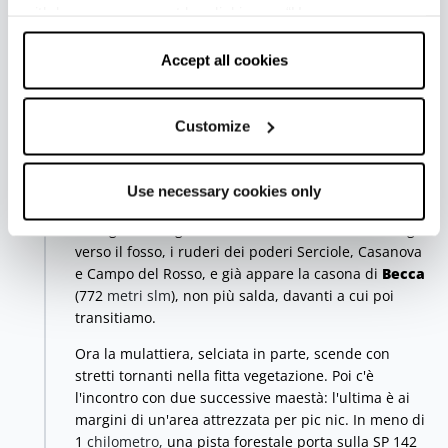
mezzo
chilometro
dopo si abbandona lo 00 che
withdraw your consent by clicking on “Use necessary
svolta secco a
sinistra
, per imboccare sulla
destra
il
cookies only” and only the technical cookies for the
CAI 201/ VDBT che in 700
metri
scende
fino a
Prato
correct functioning of the website will be used.
Accept all cookies
dei Grilli
e s'immette su una pista forestale (1019
metri slm
). La seguiamo sulla
sinistra
e in breve (300
metri
) si è ad una sbarra, dove imbocchiamo
Customize
sulla
destra
il CAI 185 che scende nella Valle di
Becca.
Use necessary cookies only
Con veloci tornanti sulla mezza costa la mulattiera
ne taglia in diagonale il versante. Si intravedono, giù
verso il fosso, i ruderi dei poderi Serciole, Casanova
e Campo del Rosso, e già appare la casona di
Becca
(772
metri slm
), non più salda, davanti a cui poi
transitiamo.
Ora la mulattiera, selciata in parte, scende con
stretti tornanti nella fitta vegetazione. Poi c'è
l'incontro con due successive maestà: l'ultima è ai
margini di un'area attrezzata per pic nic. In meno di
1
chilometro,
una pista forestale porta sulla SP 142