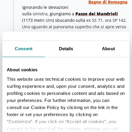
Bagno di Romagna
I
gnorando le deviazioni
sulla
sinistra
, giungiamo a
Passo dei Mandrioli
(1173 metri
slm
) sbucando sulla
ex SS 71, ora SP 142.
Uno sguardo al panorama superbo che si apre verso
la Romagna e procediamo a sinistra lungo la
provinciale nel versante toscano (SR 71) per circa 400
metri. Superato un casotto, si attraversa l'asfaltata
Consent
Details
About
ad una secca curva per riprendere sulla destra il CAI
00 (1160 metri slm) che s'inerpica subito in una
faggeta: sono circa 500 metri di salita impegnativa, al
About cookies
cui termine, in una radura
che scende verso il
Casentino, si
arriva
a
Poggio Lombardona
(1265
This website uses technical cookies to improve your web
metri slm
). Ora lo 00 si snoda sul poderoso crinale,
surfing experience and, upon your consent, analytics and
sul confine est del
Parco Nazionale delle Foreste
profiling cookies to personalise content and ads based on
casentinesi, Monte Falterona e Campigna
,
your preferences. For further information, you can
correndo sul margine d'uno spettacolare precipizio
consult our Cookie Policy by clicking on the link in the
che sovrasta la
Strada dei Mandrioli
e l'intera Valle
footer or set your preferences by clicking on
del Savio.
“Customize”. If you click on “Accept all cookies”, you
Si oltrepassa
Cima Termine
(1277
metri slm
) e circa
consent to the use of all the cookies, whereas you can