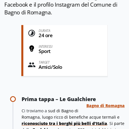
Facebook
e il
profilo Instagram
del Comune di
Bagno di Romagna.
DURATA
24 ore
INTERESSI
Sport
TARGET
Amici/Solo
Prima tappa – Le Gualchiere
Bagno di Romagna
Ci troviamo a
sud di Bagno di
Romagna, luogo ricco di benefiche acque termali e
riconosciuto tra i borghi più belli d’Italia
. S
i parte