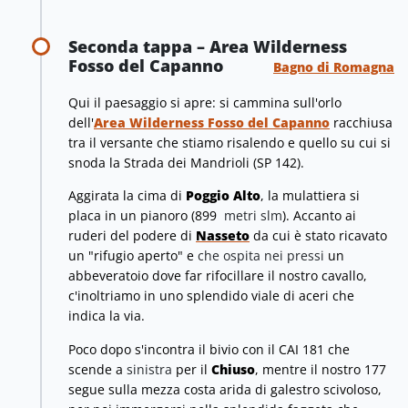
Seconda tappa – Area Wilderness
Fosso del Capanno
Bagno di Romagna
Qui il paesaggio si apre: si cammina sull'orlo
dell'
Area Wilderness Fosso del Capanno
racchiusa
tra il versante che stiamo risalendo e quello su cui si
snoda la Strada dei Mandrioli (SP
142).
Aggirata la cima di
Poggio Alto
, la mulattiera si
placa in un pianoro (899
metri slm
). Accanto ai
ruderi del podere di
Nasseto
da cui è stato ricavato
un "rifugio aperto" e
che ospita nei pressi
un
abbeveratoio dove far rifocillare il nostro cavallo,
c'inoltriamo in uno splendido viale di aceri che
indica la via.
Poco dopo s'incontra il bivio con il CAI 181 che
scende a
sinistra
per il
Chiuso
, mentre il nostro 177
segue sulla mezza costa arida di galestro scivoloso,