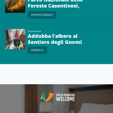
Foreste Casentinesi,
Monte Falterona e
APPROFONDISCI
Campigna
Esperienze
Addobba l'albero al
Sentiero degli Gnomi
PRENOTA