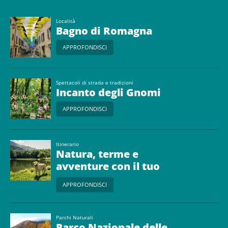
Località
Bagno di Romagna
APPROFONDISCI
Spettacoli di strada e tradizioni
Incanto degli Gnomi
APPROFONDISCI
Itinerario
Natura, terme e
avventure con il tuo
cane nell’Alta Valle del
APPROFONDISCI
Savio
Parchi Naturali
Parco Nazionale delle