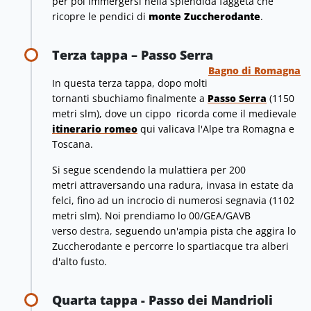
per poi immergersi nella splendida faggeta che
ricopre le pendici di
monte Zuccherodante
.
Terza tappa – Passo Serra
Bagno di Romagna
In questa terza tappa, dopo molti
tornanti sbuchiamo finalmente
a
Passo Serra
(1150
metri slm
), dove un cippo ricorda come il medievale
itinerario romeo
qui valicava l'Alpe tra Romagna e
Toscana.
Si segue scendendo la mulattiera per 200
metri
attraversando una radura, invasa in estate da
felci, fino ad un incrocio di numerosi segnavia (1102
metri slm
). Noi prendiamo lo 00/GEA/GAVB
v
erso
destra,
seguendo un'ampia pista che aggira lo
Zuccherodante e percorre lo spartiacque tra alberi
d'alto fusto.
Quarta tappa - Passo dei Mandrioli