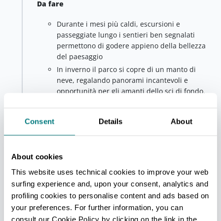
Da fare
Durante i mesi più caldi, escursioni e
passeggiate lungo i sentieri ben segnalati
permettono di godere appieno della bellezza
del paesaggio
In inverno il parco si copre di un manto di
neve, regalando panorami incantevoli e
opportunità per gli amanti dello sci di fondo.
Le piccole comunità locali conservano tradizioni
antiche e ospitano eventi che permettono ai visitatori
Consent
Details
About
di immergersi nella cultura dell'Appennino. Tra i
rifugi dell'area, si segnala il
Rifugio Lagdei
situato
nella omonima piana a 1250 mt di altitudine, tra
About cookies
faggi e conifere.
This website uses technical cookies to improve your web
Consiglio
surfing experience and, upon your consent, analytics and
Un possibile itinerario alla scoperta di quest'area
profiling cookies to personalise content and ads based on
parte da Prato Spilla, fulcro di trekking ed escursioni,
your preferences. For further information, you can
per raggiungere il Lago Ballano e il Lago Verde e,
consult our Cookie Policy by clicking on the link in the