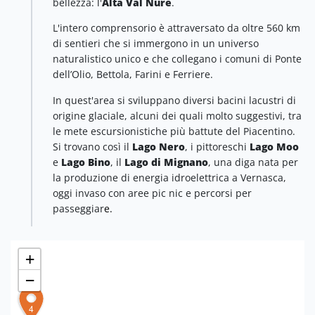
bellezza: l'
Alta Val Nure
.
L'intero comprensorio è attraversato da oltre 560 km
di sentieri che si immergono in un universo
naturalistico unico e che collegano i comuni di Ponte
dell’Olio, Bettola, Farini e Ferriere.
In quest'area si sviluppano diversi bacini lacustri di
origine glaciale, alcuni dei quali molto suggestivi, tra
le mete escursionistiche più battute del Piacentino.
Si trovano così il
Lago Nero
, i pittoreschi
Lago Moo
e
Lago Bino
, il
Lago di Mignano
, una diga nata per
la produzione di energia idroelettrica a Vernasca,
oggi invaso con aree pic nic e percorsi per
passeggiar
e.
+
−
4