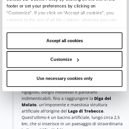
infine, salire verso il piccolo Lago Frasconi, avvolto da
footer or set your preferences by clicking on
una faggeta davvero fiabesca.
“Customize”. If you click on “Accept all cookies”, you
consent to the use of all the cookies, whereas you can
Quarta tappa - Lago di Trebecco, Lago
withdraw your consent by clicking on “Use necessary
Nero, Lago Moo, Lago Bino e Lago di
cookies only” and only the technical cookies for the
Mignano
Alta Val Tidone
correct functioning of the website will be used.
Accept all cookies
Sviluppato nell'area dei
Colli Piacentini
, il
Sentiero
del Tidone
(circa 69 km) offre un'esperienza unica
Customize
da percorrere a piedi, in mtb o anche in sella a un
cavallo.
Use necessary cookies only
Questa avventura, che segue il corso del fiume
Tidone, promette emozioni uniche, tra boschi
rigogliosi, borghi medievali e panorami
indimenticabili, fino a raggiungere la
Diga del
Molato
, un'imponente e maestosa struttura
artificiale all'origine del
Lago di Trebecco
.
Quest'ultimo è un bacino artificiale, lungo circa 2,5
km, che si inserisce in un paesaggio di straordinaria