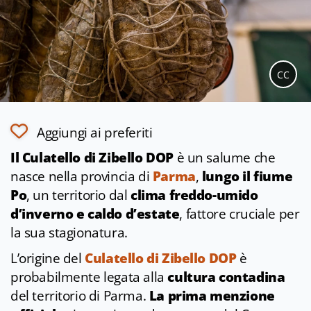
CC
Aggiungi ai preferiti
Il Culatello di Zibello DOP
è un salume che
nasce nella provincia di
Parma
,
lungo il fiume
Po
, un territorio dal
clima freddo-umido
d’inverno e caldo d’estate
, fattore cruciale per
la sua stagionatura.
L’origine del
Culatello di Zibello DOP
è
probabilmente legata alla
cultura contadina
del territorio di Parma.
La prima menzione