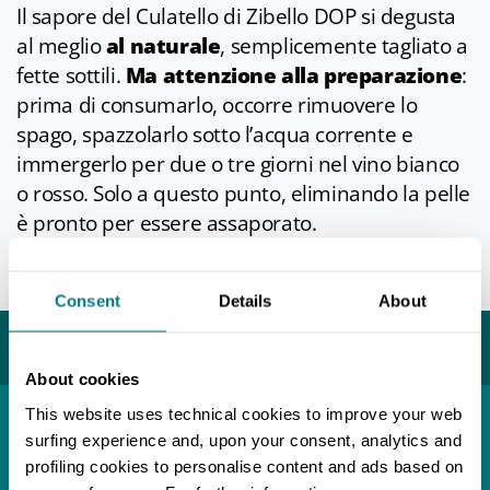
Il sapore del Culatello di Zibello DOP si degusta
al meglio
al naturale
, semplicemente tagliato a
fette sottili.
Ma attenzione alla preparazione
:
prima di consumarlo, occorre rimuovere lo
spago, spazzolarlo sotto l’acqua corrente e
immergerlo per due o tre giorni nel vino bianco
o rosso. Solo a questo punto, eliminando la pelle
è pronto per essere assaporato.
Info
Ultimo aggiornamento 19/03/2026
Consent
Details
About
Potrebbe interessarti...
About cookies
This website uses technical cookies to improve your web
surfing experience and, upon your consent, analytics and
Località
Soragna
profiling cookies to personalise content and ads based on