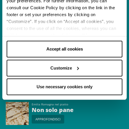
your preferences. For further information, you can
APPROFONDISCI
consult our Cookie Policy by clicking on the link in the
footer or set your preferences by clicking on
“Customize”. If you click on “Accept all cookies”, you
Itinerario
Pedalando alla scoperta
consent to the use of all the cookies, whereas you can
del Museo del
withdraw your consent by clicking on “Use necessary
Parmigiano e del Museo
cookies only” and only the technical cookies for the
APPROFONDISCI
del Culatello
correct functioning of the website will be used.
Accept all cookies
Itinerario
Customize
I Musei del Cibo in
camper
APPROFONDISCI
Use necessary cookies only
Emilia Romagna nel piatto
Non solo pane
APPROFONDISCI